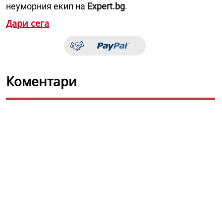
неуморния екип на
Expert.bg
.
Дари сега
Коментари