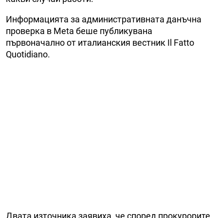
Информацията за административната данъчна
проверка в Meta беше публикувана
първоначално от италианския вестник Il Fatto
Quotidiano.
Двата източника заявиха, че според прокурорите