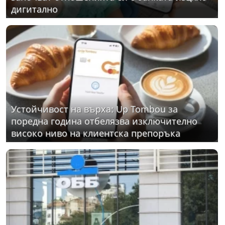
дигитално
Устойчивост на върха: Up Tombou за
поредна година отбелязва изключително
високо ниво на клиентска препоръка