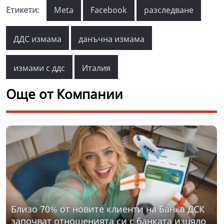
Етикети:
Meta
Facebook
разследване
ДДС измама
данъчна измама
измами с ддс
Италия
Още от Компании
Близо 70% от новите клиенти на Банка ДСК
започват отношенията си с банката изцяло