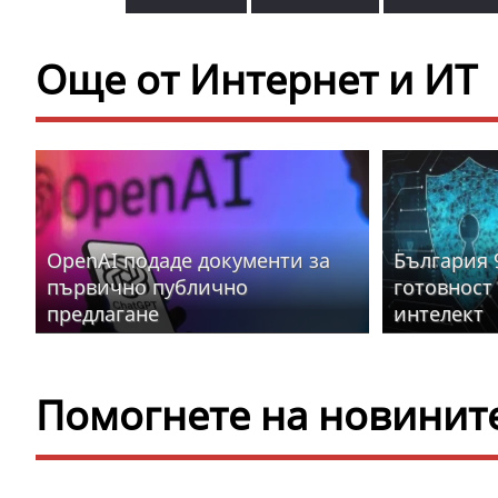
Още от Интернет и ИТ
OpenAI подаде документи за
България 
първично публично
готовност 
предлагане
интелект
Помогнете на новините 