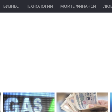
БИЗНЕС
ТЕХНОЛОГИИ
МОИТЕ ФИНАНСИ
ЛЮ