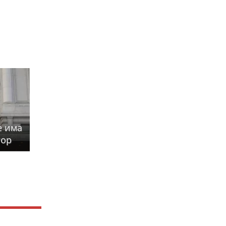
е има
тор