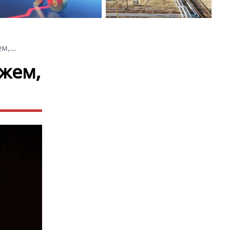
,...
ажем,