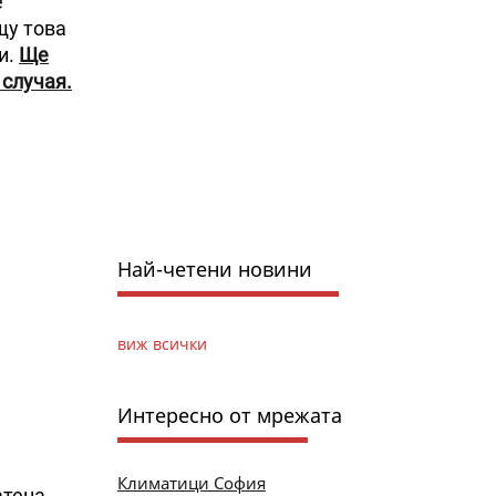
е
щу това
и.
Ще
 случая.
Най-четени новини
виж всички
Интересно от мрежата
Климатици София
тена -