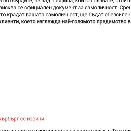
да потвърдите, че зад профила, който ползвате, стоит
. Изисква се официален документ за самоличност. Сре
ито крадат вашата самоличност, ще бъдат обезсилен
клиенти, което изглежда най-голямото предимство в
кърбърг се извини
ентичността и сигурността в нашите услуги. Тя е пла