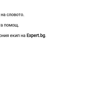
 на словото.
та помощ.
рния екип на
Expert.bg
.