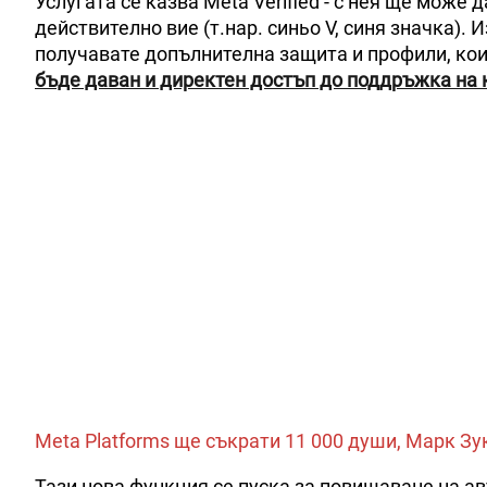
Услугата се казва Meta Verified - с нея ще може 
действително вие (т.нар. синьо V, синя значка)
получавате допълнителна защита и профили, ко
бъде даван и директен достъп до поддръжка на 
Meta Platforms ще съкрати 11 000 души, Марк Зу
Тази нова функция се пуска за повишаване на авт