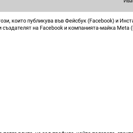
Ива
този, които публикува във Фейсбук (Facebook) и Инс
бщи създателят на Facebook и компанията-майка Meta 