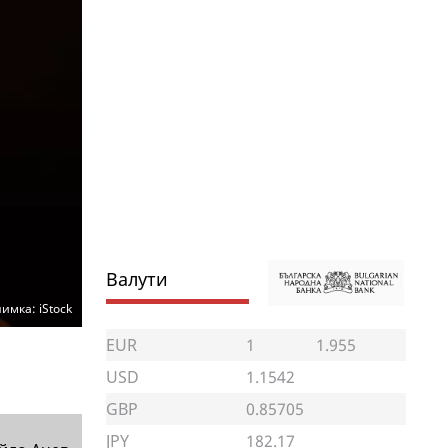
Валути
имка: iStock
EUR
1
1.955
USD
1.1542
GBP
0.85705
JPY
182.17