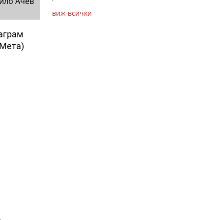
йло Ачев
виж всички
таграм
(Мета)