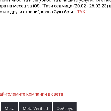
ра на месец за iOS. "Тази седмица (20.02 - 26.02.23) 
 и в други страни", казва Зукъбръг -
ТУК
!
най-големите компании в света
Meta
Meta Verified
Фейсбук