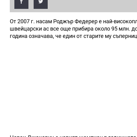
От 2007 г. насам Роджър Федерер е най-високопл
швейцарски ас все още прибира около 95 млн. д
година означава, че един от старите му съперни