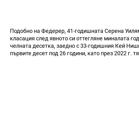
Подобно на Федерер, 41-годишната Серена Уиля
класация след явното си оттегляне миналата год
челната десетка, заедно с 33-годишния Кей Ни
първите десет под 26 години, като през 2022 г. тя