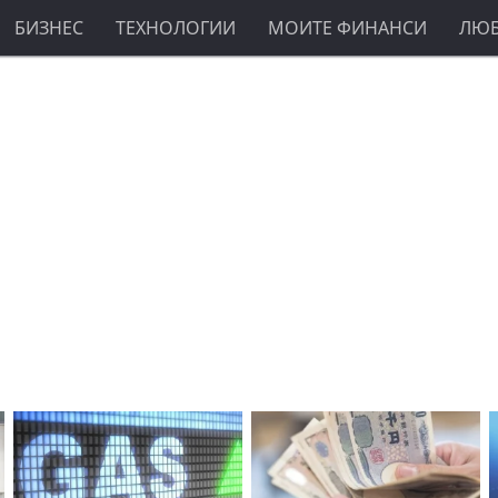
БИЗНЕС
ТЕХНОЛОГИИ
МОИТЕ ФИНАНСИ
ЛЮ