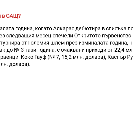
и в САЩ?
налата година, когато Алкарас дебютира в списъка п
 през следващия месец спечели Откритото първенство
 турнира от Големия шлем през изминалата година, 
ак до № 3 тази година, с очаквани приходи от 22,4 мл
венци: Коко Гауф (№ 7, 15,2 млн. долара), Каспър Ру
лн. долара).