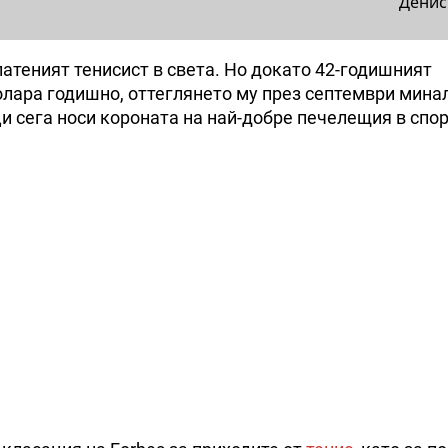
Денис
атеният тенисист в света. Но докато 42-годишният
олара годишно, оттеглянето му през септември мина
ци сега носи короната на най-добре печелещия в спор