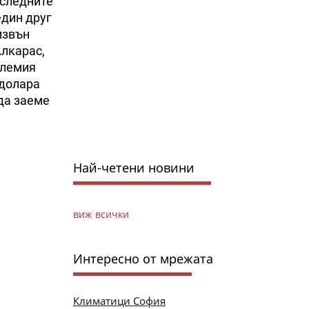
оследните
един друг
извън
Алкарас,
олемия
 долара
 да заеме
Най-четени новини
виж всички
Интересно от мрежата
Климатици София