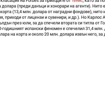
класация на Forbes за приходите от
тенис
, като за п
 долара (преди данъци и хонорари на агенти). Нито 
 корта (13,4 млн. долара от наградни фондове), нито 
я, приходи от лицензи и сувенири, и др.). Но Карлос 
лдън през юли, за да спечели втората си титла от Г
20-годишният испански феномен е спечелил 31,4 млн.
лара на корта и около 20 млн. долара извън него, за