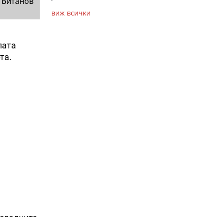
 Витанов
виж всички
лата
та.