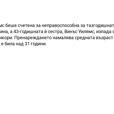
мс беше счетена за неправоспособна за тазгодишна
ина, а 43-годишната ѝ сестра, Винъс Уилямс, изпада 
шикори. Пренареждането намалява средната възраст
 е била над 31 години.