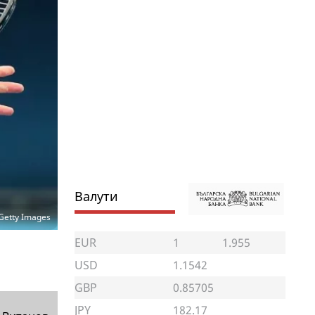
Валути
Getty Images
EUR
1
1.955
USD
1.1542
GBP
0.85705
JPY
182.17