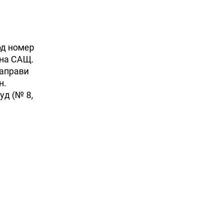
од номер
 на САЩ.
направи
н.
уд (№ 8,