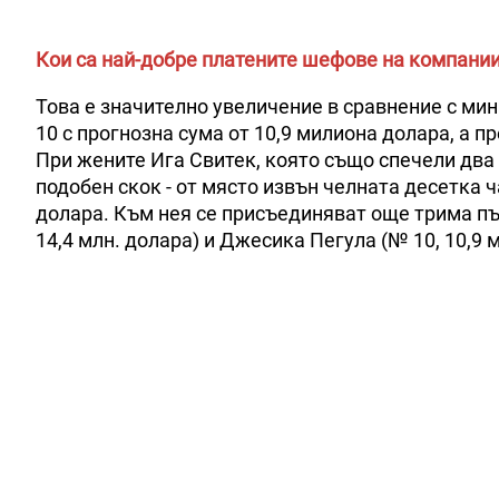
Кои са най-добре платените шефове на компани
Това е значително увеличение в сравнение с ми
10 с прогнозна сума от 10,9 милиона долара, а
При жените Ига Свитек, която също спечели два
подобен скок - от място извън челната десетка ч
долара. Към нея се присъединяват още трима пър
14,4 млн. долара) и Джесика Пегула (№ 10, 10,9 м