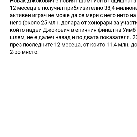
Новак Джокович е новият шампион в годишната 
12 месеца е получил приблизително 38,4 милиона
активен играч не може да се мери с него нито на
него (около 25 млн. долара от хонорари за участи
който надви Джокович в епичния финал на Уимбъ
шлем, не е далеч назад и по двата показателя. 
през последните 12 месеца, от които 11,4 млн. до
2-ро място.