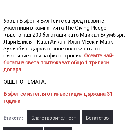
Уорън Бъфет и Бил Гейтс са сред първите
участници в кампанията The Giving Pledge,
където над 200 богаташи като Майкъл Блумбърг,
Лари Елисън, Карл Айкан, Илон Мъск и Марк
Зукърбърг даряват поне половината от
състоянието си за филантропия.
Осемте най-
богати в света притежават общо 1 трилион
долара
ОЩЕ ПО ТЕМАТА:
Бъфет се изтегля от инвестиция държана 31
години
Етикети:
Благотворителност
Богатство