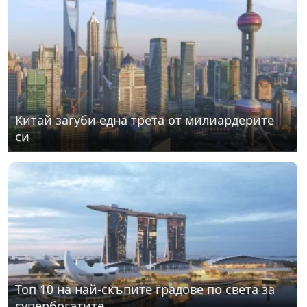
Китай загуби една трета от милиардерите
си
Топ 10 на най-скъпите градове по света за
супербогатите