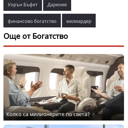
Уорън Бъфет
Дарение
финансово богатство
милиардер
Още от Богатство
Колко са милионерите по света?