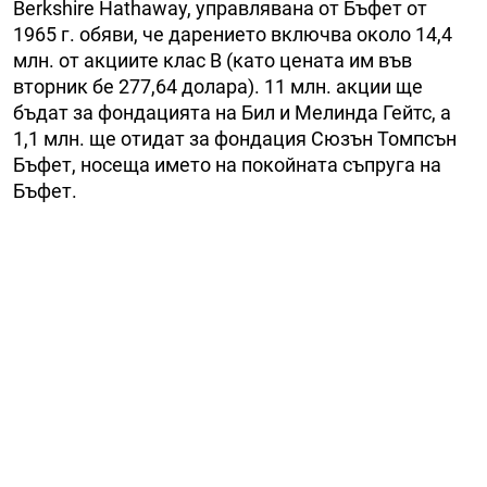
Berkshire Hathaway, управлявана от Бъфет от
1965 г. обяви, че дарението включва около 14,4
млн. от акциите клас В (като цената им във
вторник бе 277,64 долара). 11 млн. акции ще
бъдат за фондацията на Бил и Мелинда Гейтс, а
1,1 млн. ще отидат за фондация Сюзън Томпсън
Бъфет, носеща името на покойната съпруга на
Бъфeт.