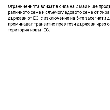
Ограниченията влизат в сила на 2 май и ще прод
рапичното семе и слънчогледовото семе от Укра
държави от ЕС, с изключение на 5-те засегнати 
преминават транзитно през тези държави чрез 
територия извън ЕС.