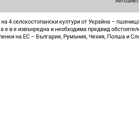
Антоанет
на 4 селскостопански култури от Украйна – пшеница
а е в е извънредна и необходима предвид обстоятел
ленки на ЕС – България, Румъния, Чехия, Полша и Сл