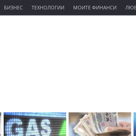
БИЗНЕС
ТЕХНОЛОГИИ
МОИТЕ ФИНАНСИ
ЛЮ