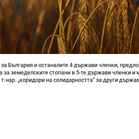
 за България и останалите 4 държави членки, предл
а за земеделските стопани в 5-те държави членки и 
 т.нар. „коридори на солидарността“ за други държа