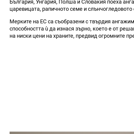
България, Унгария, Полша и Словакия поеха анг
царевицата, рапичното семе и слънчогледовото 
Мерките на ЕС са съобразени с твърдия ангажим
способността ù да изнася зърно, което е от реш
на ниски цени на храните, предвид огромните пр