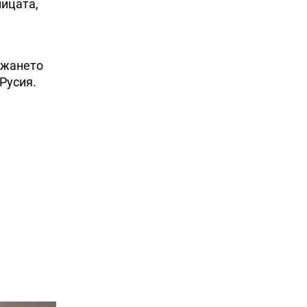
ницата,
ржането
Русия.