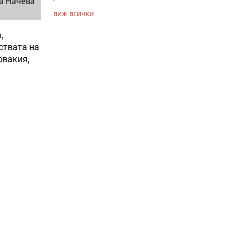
а Начева
виж всички
,
ствата на
овакия,