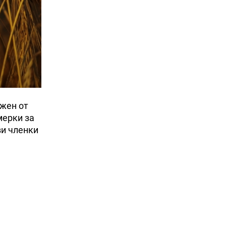
ожен от
мерки за
ви членки