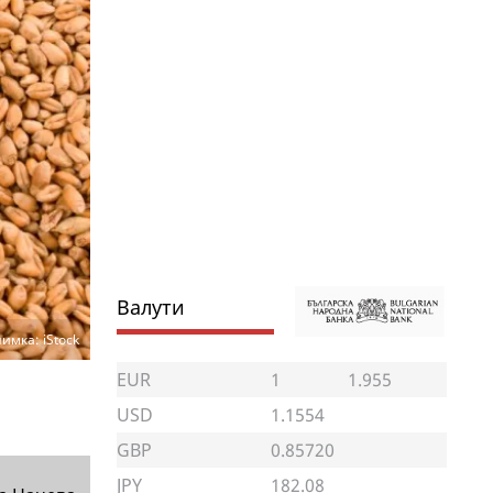
Валути
имка: iStock
EUR
1
1.955
USD
1.1554
GBP
0.85720
JPY
182.08