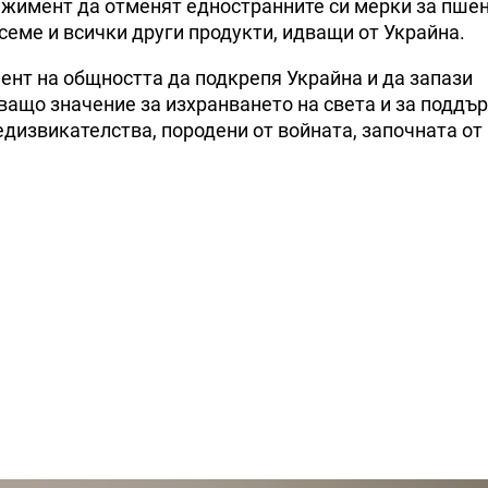
ажимент да отменят едностранните си мерки за пше
семе и всички други продукти, идващи от Украйна.
ент на общността да подкрепя Украйна и да запази
аващо значение за изхранването на света и за поддъ
едизвикателства, породени от войната, започната от 