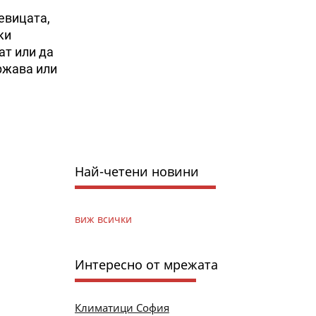
евицата,
ки
ат или да
ржава или
Най-четени новини
виж всички
Интересно от мрежата
Климатици София