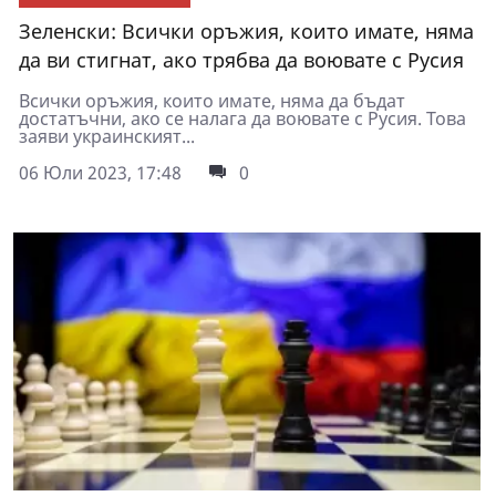
Зеленски: Всички оръжия, които имате, няма
да ви стигнат, ако трябва да воювате с Русия
Всички оръжия, които имате, няма да бъдат
достатъчни, ако се налага да воювате с Русия. Това
заяви украинският...
06 Юли 2023, 17:48
0