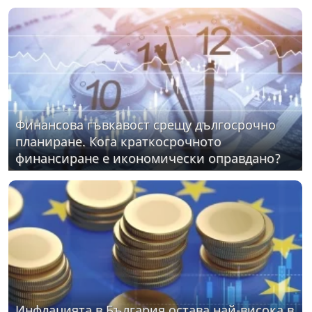
Финансова гъвкавост срещу дългосрочно
планиране. Кога краткосрочното
финансиране е икономически оправдано?
Инфлацията в България остава най-висока в