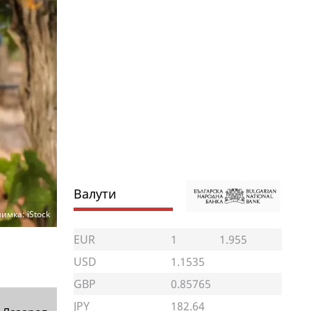
Валути
имка: iStock
EUR
1
1.955
USD
1.1535
GBP
0.85765
JPY
182.64