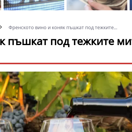
Френското вино и коняк пъшкат под тежките...
к пъшкат под тежките ми