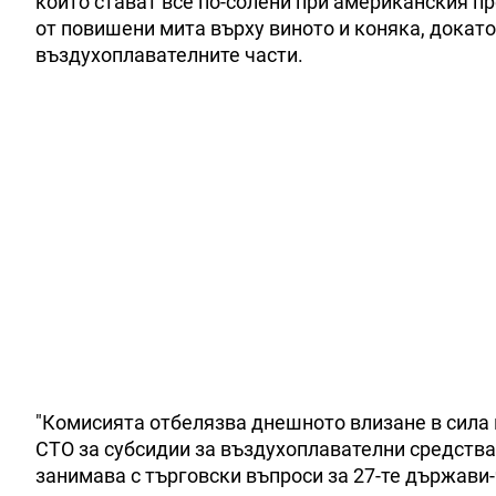
които стават все по-солени при американския п
от повишени мита върху виното и коняка, докат
въздухоплавателните части.
"Комисията отбелязва днешното влизане в сила н
СТО за субсидии за въздухоплавателни средства"
занимава с търговски въпроси за 27-те държави-