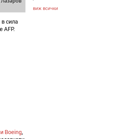
 Лазаров
виж всички
 в сила
е AFP.
и Boeing
,