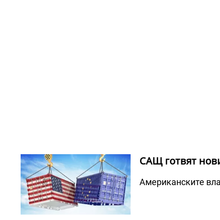
САЩ готвят нови
Американските влас