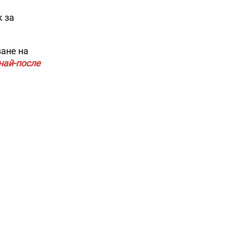
к за
ване на
най-после