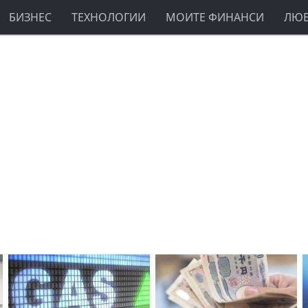
БИЗНЕС
ТЕХНОЛОГИИ
МОИТЕ ФИНАНСИ
ЛЮ