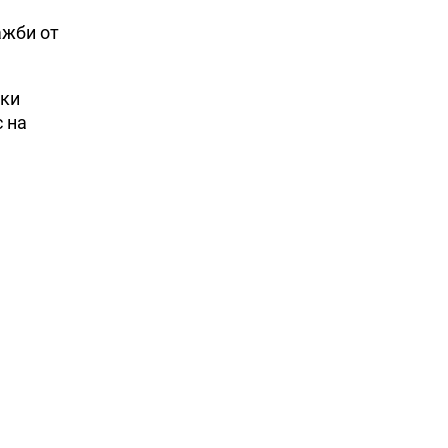
ажби от
ски
 на