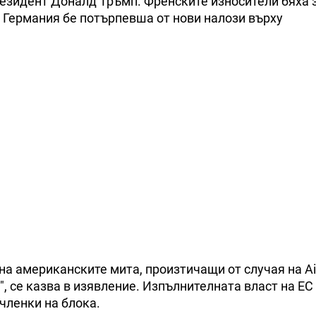
резидент Доналд Тръмп. Френските износители бяха 
о Германия бе потърпевша от нови налози върху
а американските мита, произтичащи от случая на Ai
, се казва в изявление. Изпълнителната власт на ЕС
членки на блока.