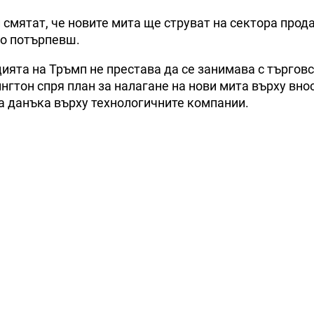
 смятат, че новите мита ще струват на сектора прод
ко потърпевш.
ията на Тръмп не престава да се занимава с търгов
гтон спря план за налагане на нови мита върху внос
за данъка върху технологичните компании.