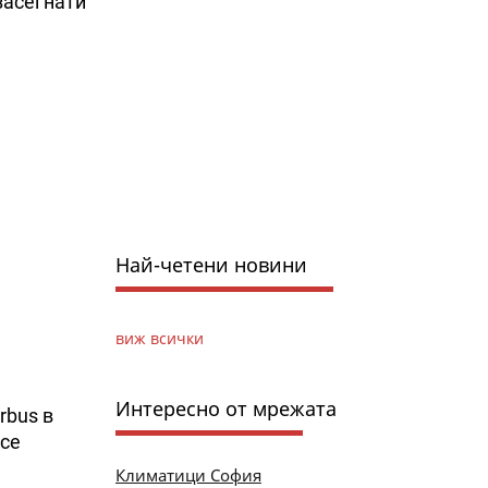
засегнати
Най-четени новини
виж всички
Интересно от мрежата
rbus в
 се
Климатици София