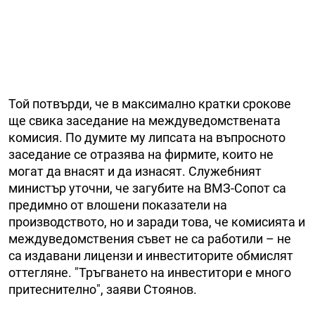
Той потвърди, че в максимално кратки срокове
ще свика заседание на междуведомствената
комисия. По думите му липсата на въпросното
заседание се отразява на фирмите, които не
могат да внасят и да изнасят. Служебният
министър уточни, че загубите на ВМЗ-Сопот са
предимно от влошени показатели на
производството, но и заради това, че комисията и
междуведомствения съвет не са работили – не
са издавани лицензи и инвеститорите обмислят
оттегляне. "Тръгването на инвеститори е много
притеснително", заяви Стоянов.