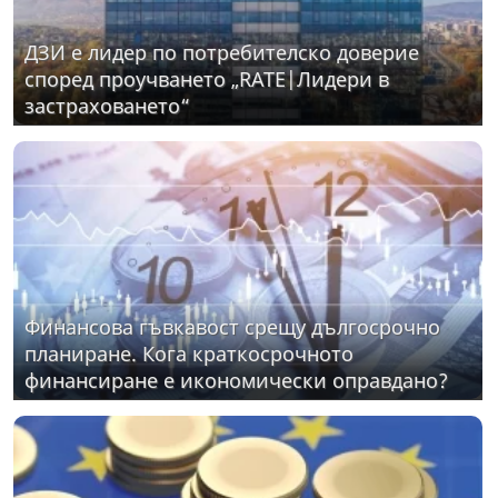
ДЗИ е лидер по потребителско доверие
според проучването „RATE|Лидери в
застраховането“
Финансова гъвкавост срещу дългосрочно
планиране. Кога краткосрочното
финансиране е икономически оправдано?