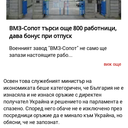
ВМЗ-Сопот търси още 800 работници,
дава бонус при отпуск
Военният завод "ВМЗ-Сопот" не само ще
запази настоящите рабо...
виж още
Освен това служебният министър на
икономиката беше категоричен, че България не е
изнасяла и не изнася оръжие с директен
получател Украйна и решението на парламента е
спазено. Според него обаче не е изключено през
посредници оръжие да е минало към Украйна, но
обясни, че не запознат.