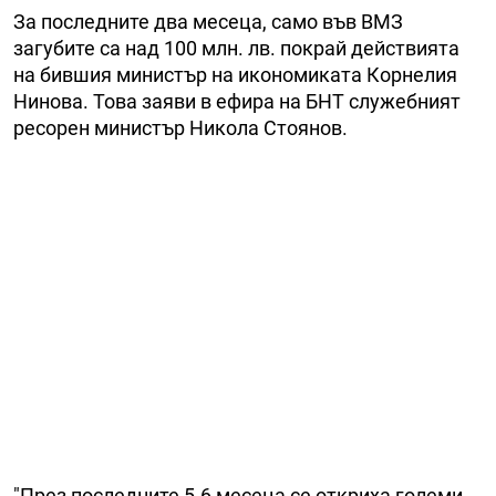
За последните два месеца, само във ВМЗ
загубите са над 100 млн. лв. покрай действията
на бившия министър на икономиката Корнелия
Нинова. Това заяви в ефира на БНТ служебният
ресорен министър Никола Стоянов.
"През последните 5-6 месеца се откриха големи