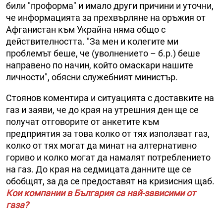
били "проформа" и имало други причини и уточни,
че информацията за прехвърляне на оръжия от
Афганистан към Украйна няма общо с
действителността. "За мен и колегите ми
проблемът беше, че (уволнението – б.р.) беше
направено по начин, който омаскари нашите
личности", обясни служебният министър.
Стоянов коментира и ситуацията с доставките на
газ и заяви, че до края на утрешния ден ще се
получат отговорите от анкетите към
предприятия за това колко от тях използват газ,
колко от тях могат да минат на алтернативно
гориво и колко могат да намалят потреблението
на газ. До края на седмицата данните ще се
обобщят, за да се предоставят на кризисния щаб.
Кои компании в България са най-зависими от
газа?