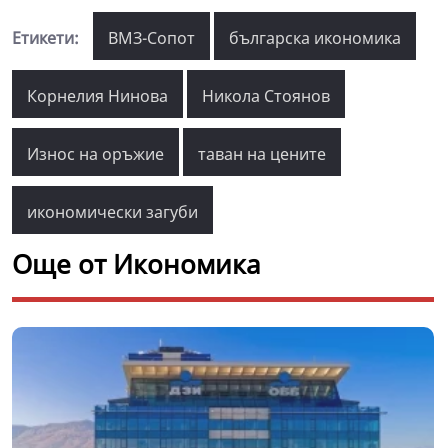
Етикети:
ВМЗ-Сопот
българска икономика
Корнелия Нинова
Никола Стоянов
Износ на оръжие
таван на цените
икономически загуби
Още от Икономика