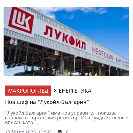
МАКРОПОГЛЕД
ЕНЕРГЕТИКА
Нов шеф на "Лукойл-България“
"Лукойл България" има нов управител, показва
справка в Търговския регистър. Иво Гуидо Хоскенс е
вписан като...
23 Март 2023, 13:56
0