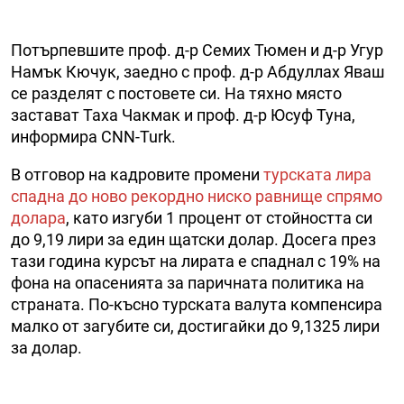
Потърпевшите проф. д-р Семих Тюмен и д-р Угур
Намък Кючук, заедно с проф. д-р Абдуллах Яваш
се разделят с постовете си. На тяхно място
застават Таха Чакмак и проф. д-р Юсуф Туна,
информира CNN-Turk.
В отговор на кадровите промени
турската лира
спадна до ново рекордно ниско равнище спрямо
долара
, като изгуби 1 процент от стойността си
до 9,19 лири за един щатски долар. Досега през
тази година курсът на лирата е спаднал с 19% на
фона на опасенията за паричната политика на
страната. По-късно турската валута компенсира
малко от загубите си, достигайки до 9,1325 лири
за долар.