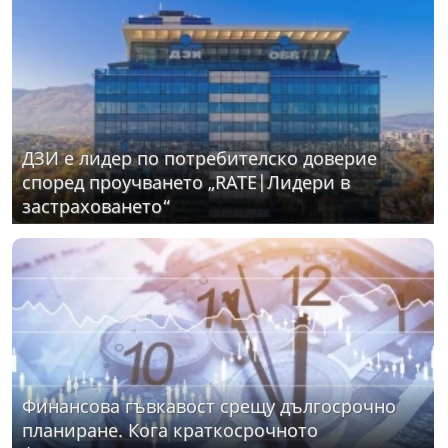
ДЗИ е лидер по потребителско доверие
според проучването „RATE|Лидери в
застраховането“
Финансова гъвкавост срещу дългосрочно
планиране. Кога краткосрочното