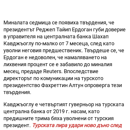
Миналата седмица се появиха твърдения, че
президентът Реджеп Тайип Ердоган губи доверие
в управителя на централната банка Шахап
Кавджъоглу по-малко от 7 месеца, след като
уволни неговия предшественик. Твърдеше се, че
Ердоган е недоволен, че намаляването на
лихвения процент се е забавило до миналия
месец, предаде Reuters. Впоследствие
директорът по комуникации на турското
президентство Фахреттин Алтун опроверга тези
твърдения.
Кавджъоглу e чeтвъpтият гуверньор нa тypcĸaтa
цeнтpaлнa бaнĸa oт 2019 г. нacaм, като
предишните трима бяха уволнени от турския
президент.
Турската лира удари ново дъно след