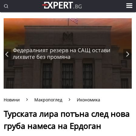
Федералният резерв на САЩ остави
лихвите без промяна
Новини
Макропоглед
Икономика
Турската лира потъна след нова
груба намеса на Ердоган