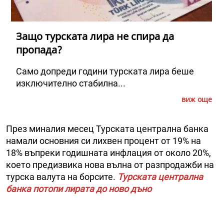
Защо турската лира не спира да
пропада?
Само допреди години турската лира беше
изключително стабилна...
виж още
През миналия месец Турската централна банка
намали основния си лихвен процент от 19% на
18% въпреки годишната инфлация от около 20%,
което предизвика нова вълна от разпродажби на
турска валута на борсите.
Турската централна
банка потопи лирата до ново дъно