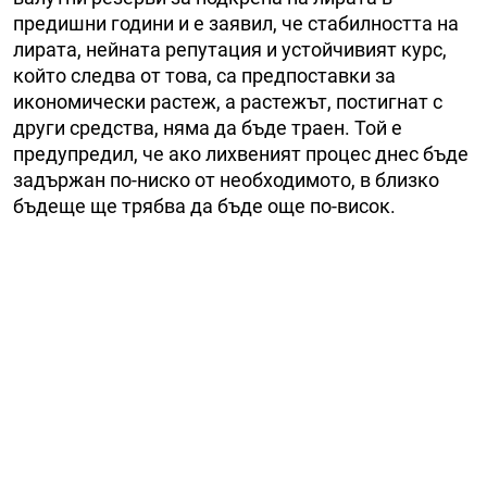
предишни години и е заявил, че стабилността на
лирата, нейната репутация и устойчивият курс,
който следва от това, са предпоставки за
икономически растеж, а растежът, постигнат с
други средства, няма да бъде траен. Той е
предупредил, че ако лихвеният процес днес бъде
задържан по-ниско от необходимото, в близко
бъдеще ще трябва да бъде още по-висок.