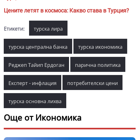
Цените летят в космоса: Какво става в Турция?
Етикети:
турска лира
турска централна банка
турска икономика
Реджеп Тайип Ердоган
парична политика
Експерт - инфлация
потребителски цени
турска основна лихва
Още от Икономика