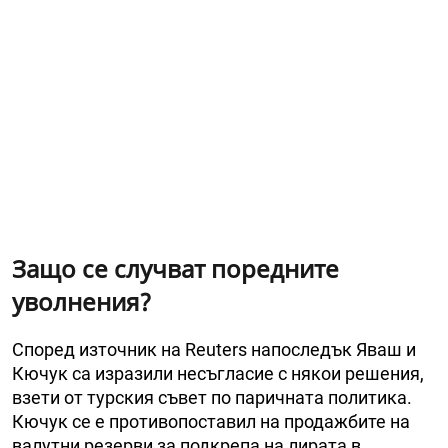
Защо се случват поредните
уволнения?
Според източник на Reuters напоследък Яваш и
Кючук са изразили несъгласие с някои решения,
взети от турския съвет по паричната политика.
Кючук се е противопоставил на продажбите на
валутни резерви за подкрепа на лирата в