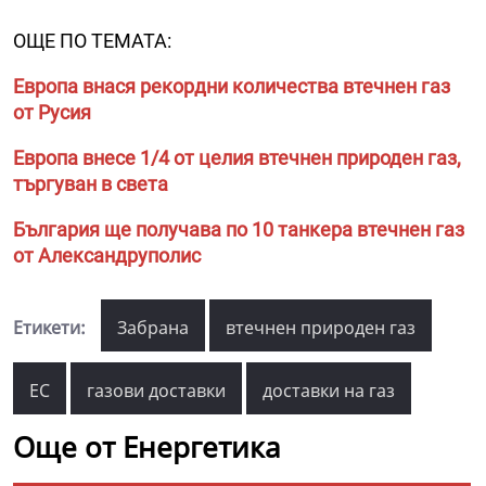
ОЩЕ ПО ТЕМАТА:
Европа внася рекордни количества втечнен газ
от Русия
Европа внесе 1/4 от целия втечнен природен газ,
търгуван в света
България ще получава по 10 танкера втечнен газ
от Александруполис
Етикети:
Забрана
втечнен природен газ
ЕС
газови доставки
доставки на газ
Още от Енергетика