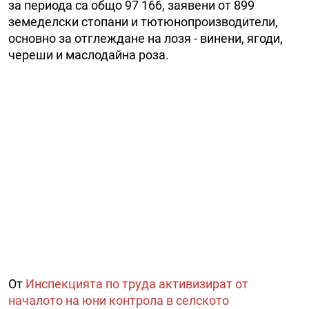
за периода са общо 97 166, заявени от 899
земеделски стопани и тютюнопроизводители,
основно за отглеждане на лозя - винени, ягоди,
череши и маслодайна роза.
От
Инспекцията по труда активизират от
началото на юни контрола в селското