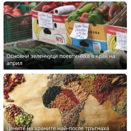
Основни зеленчуци поевтиняха в края на
април
Цените на храните най-после тръгнаха