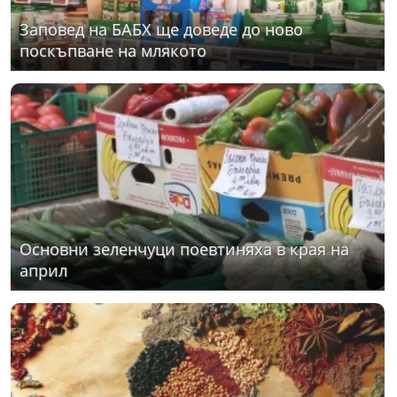
Заповед на БАБХ ще доведе до ново
поскъпване на млякото
Основни зеленчуци поевтиняха в края на
април