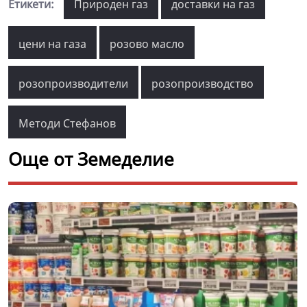
Етикети:
Природен газ
доставки на газ
цени на газа
розово масло
розопроизводители
розопроизводство
Методи Стефанов
Още от Земеделие