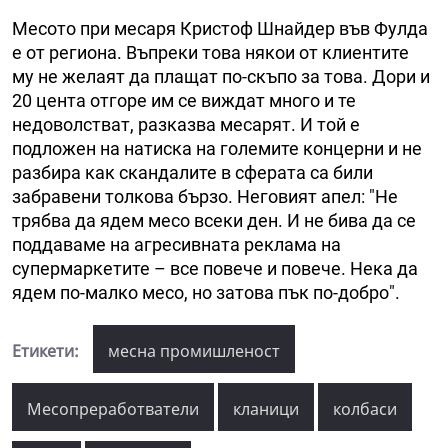
Месото при месаря Кристоф Шнайдер във Фулда
е от региона. Въпреки това някои от клиентите
му не желаят да плащат по-скъпо за това. Дори и
20 цента отгоре им се виждат много и те
недоволстват, разказва месарят. И той е
подложен на натиска на големите концерни и не
разбира как скандалите в сферата са били
забравени толкова бързо. Неговият апел: "Не
трябва да ядем месо всеки ден. И не бива да се
поддаваме на агресивната реклама на
супермаркетите – все повече и повече. Нека да
ядем по-малко месо, но затова пък по-добро".
Етикети:
месна промишленост
Месопреработватели
кланици
колбаси