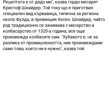
Рецептата е от дядо ми", казва гордо месарят
Кристоф Шнайдер. Той току-що е приготвил
специален вид кървавица, типична за региона
около Фулда, в провинция Хесен. Шнайдер, чийто
род традиционно се занимава с месарство и
колбасарство от 1320-а година, все още
произвежда колбасите сам. "Хубавото е, че за
разлика от промишлеността, ние произвеждаме
само това, което ни е нужно", казва той.