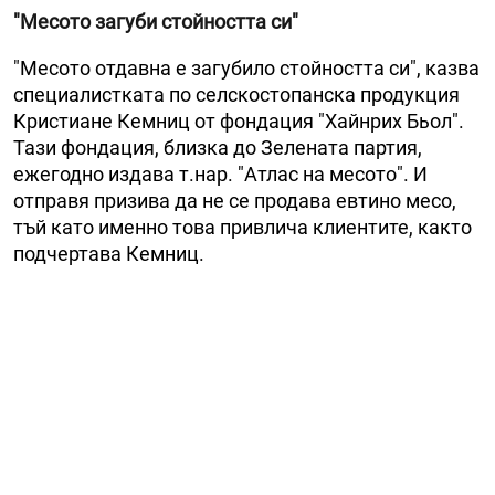
"Месото загуби стойността си"
"Месото отдавна е загубило стойността си", казва
специалистката по селскостопанска продукция
Кристиане Кемниц от фондация "Хайнрих Бьол".
Тази фондация, близка до Зелената партия,
ежегодно издава т.нар. "Атлас на месото". И
отправя призива да не се продава евтино месо,
тъй като именно това привлича клиентите, както
подчертава Кемниц.