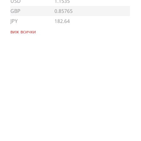
USD
1.1535
GBP
0.85765
JPY
182.64
виж всички