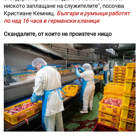
ниското заплащане на служителите", посочва
Кристиане Кемниц.
Българи и румънци работят
по над 16 часа в германски кланици
Скандалите, от които не произтече нищо