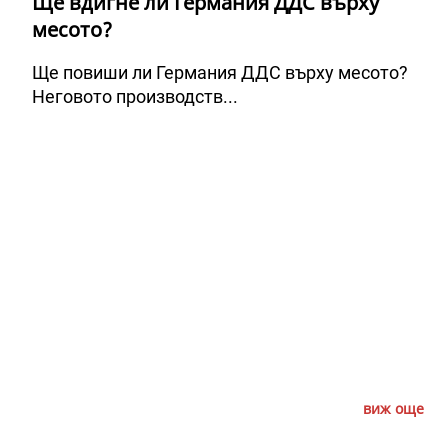
Ще вдигне ли Германия ДДС върху
месото?
Ще повиши ли Германия ДДС върху месото?
Неговото производств...
виж още