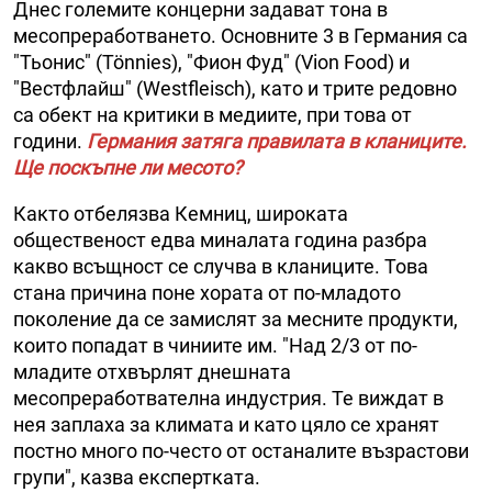
Днес големите концерни задават тона в
месопреработването. Основните 3 в Германия са
"Тьонис" (Tönnies), "Фион Фуд" (Vion Food) и
"Вестфлайш" (Westfleisch), като и трите редовно
са обект на критики в медиите, при това от
години.
Германия затяга правилата в кланиците.
Ще поскъпне ли месото?
Както отбелязва Кемниц, широката
общественост едва миналата година разбра
какво всъщност се случва в кланиците. Това
стана причина поне хората от по-младото
поколение да се замислят за месните продукти,
които попадат в чиниите им. "Над 2/3 от по-
младите отхвърлят днешната
месопреработвателна индустрия. Те виждат в
нея заплаха за климата и като цяло се хранят
постно много по-често от останалите възрастови
групи", казва експертката.