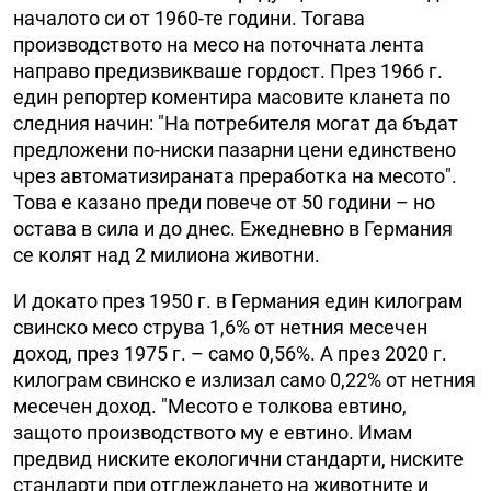
началото си от 1960-те години. Тогава
производството на месо на поточната лента
направо предизвикваше гордост. През 1966 г.
един репортер коментира масовите кланета по
следния начин: "На потребителя могат да бъдат
предложени по-ниски пазарни цени единствено
чрез автоматизираната преработка на месото".
Това е казано преди повече от 50 години – но
остава в сила и до днес. Ежедневно в Германия
се колят над 2 милиона животни.
И докато през 1950 г. в Германия един килограм
свинско месо струва 1,6% от нетния месечен
доход, през 1975 г. – само 0,56%. А през 2020 г.
килограм свинско е излизал само 0,22% от нетния
месечен доход. "Месото е толкова евтино,
защото производството му е евтино. Имам
предвид ниските екологични стандарти, ниските
стандарти при отглеждането на животните и