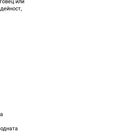
рговец или
 дейност,
за
ходната