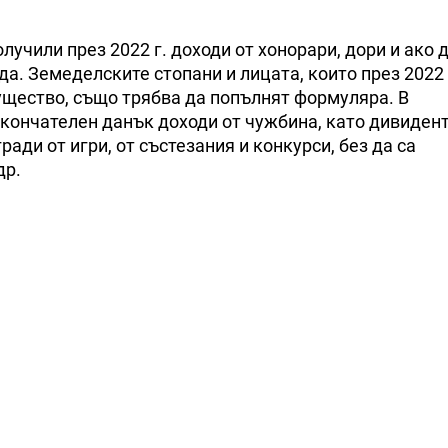
учили през 2022 г. доходи от хонорари, дори и ако 
а. Земеделските стопани и лицата, които през 2022 
ущество, също трябва да попълнят формуляра. В
окончателен данък доходи от чужбина, като дивидент
ди от игри, от състезания и конкурси, без да са
др.