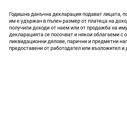
Годишна данъчна декларация подават лицата, пол
им е удържан в пълен размер от платеца на доход
получили доходи от наем или от продажба на им
декларацията се посочват и някои облагаеми с 
ликвидационни дялове, парични и предметни награ
предоставени от работодател или възложител и 