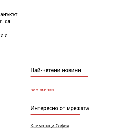
данъкът
г. са
и и
Най-четени новини
виж всички
Интересно от мрежата
Климатици София