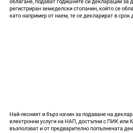
облагане, подават годишните си декларации за д
регистриран земеделски стопанин, който се облаг
като например от наем, те се декларират в срок 
Най-лесният и бърз начин за подаване на декла
електронни услуги на НАП, достъпни с ПИК или К
възползват и от предварително попълнената дек