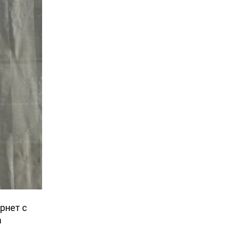
рнет с
а