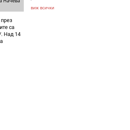
а Начева
виж всички
 през
ите са
. Над 14
та