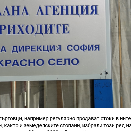
ърговци, например регулярно продават стоки в инте
 както и земеделските стопани, избрали този ред н