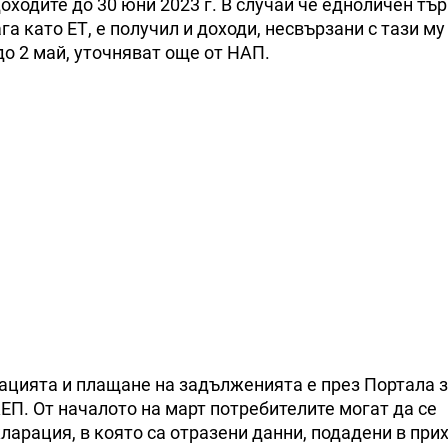
оходите до 30 юни 2023 г. В случай че едноличен тъ
а като ЕТ, е получил и доходи, несвързани с тази му
до 2 май, уточняват още от НАП.
рацията и плащане на задълженията е през Портала 
ЕП. От началото на март потребителите могат да се
ларация, в която са отразени данни, подадени в при