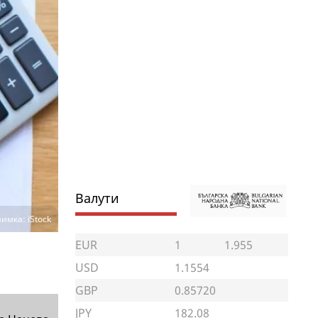
Валути
имка: iStock
EUR
1
1.955
USD
1.1554
GBP
0.85720
JPY
182.08