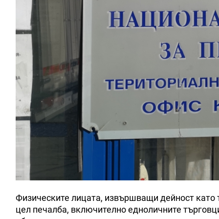
Физическите лицата, извършващи дейност като т
цел печалба, включително едноличните търговци,