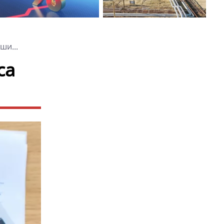
ши...
са