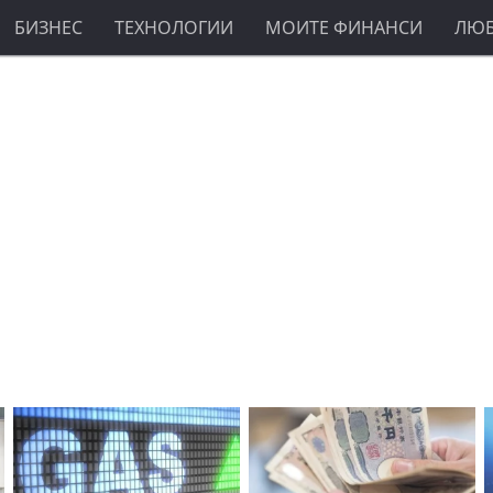
БИЗНЕС
ТЕХНОЛОГИИ
МОИТЕ ФИНАНСИ
ЛЮ