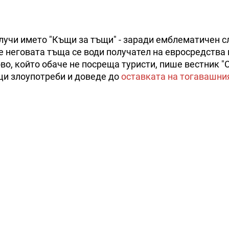
лучи името "Къщи за тъщи" - заради емблематичен с
е неговата тъща се води получател на евросредства 
во, който обаче не посреща туристи, пише вестник "С
ици злоупотреби и доведе до
оставката на тогавашни