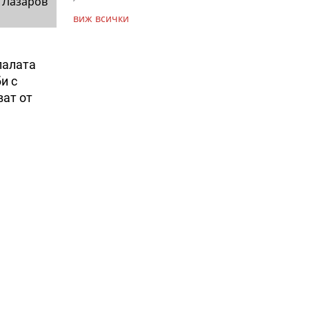
 Лазаров
виж всички
палата
и с
ват от