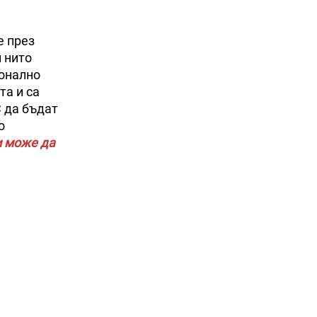
е през
и нито
ионално
та и са
С да бъдат
о
и може да