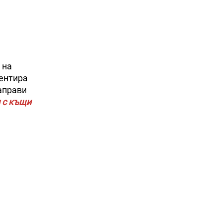
 на
ментира
аправи
и с къщи