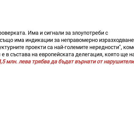
роверката. Има и сигнали за злоупотреби с
 също има индикации за неправомерно изразходване
ктурните проекти са най-големите нередности", ко
 е в състава на европейската делегация, която ще н
4,5 млн. лева трябва да бъдат върнати от нарушител