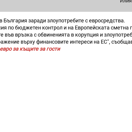
Илия
 България заради злоупотребите с евросредства.
сия по бюджетен контрол и на Европейската сметна 
те във връзка с обвиненията в корупция и злоупотреб
ражение върху финансовите интереси на ЕС", съобща
евро за къщите за гости