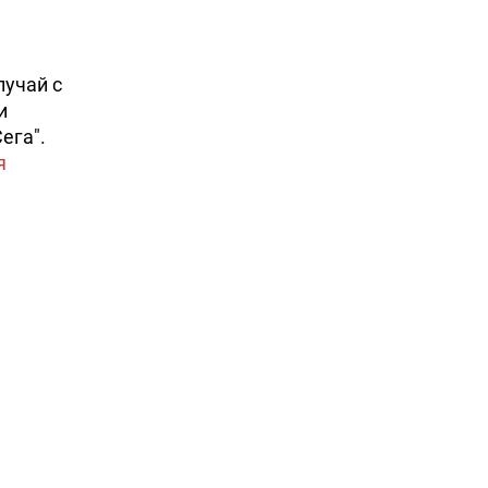
лучай с
и
ега".
я