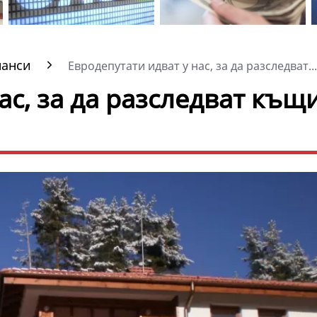
нанси
Евродепутати идват у нас, за да разследват...
ас, за да разследват къщ