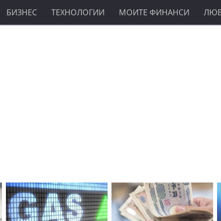
БИЗНЕС
ТЕХНОЛОГИИ
МОИТЕ ФИНАНСИ
ЛЮ