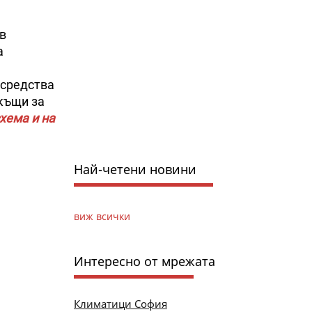
в
а
 средства
 къщи за
хема и на
Най-четени новини
виж всички
Интересно от мрежата
Климатици София