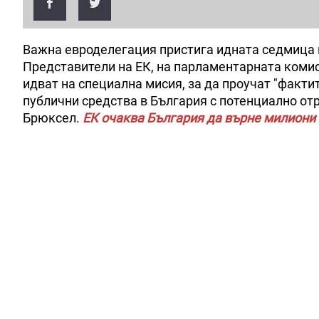
Важна евроделегация пристига идната седмица в
Представители на ЕК, на парламентарната коми
идват на специална мисия, за да проучат "факти
публични средства в България с потенциално от
Брюксел.
ЕК очаква България да върне милиони 