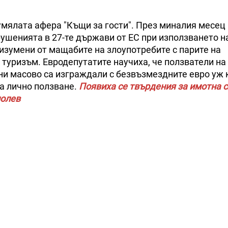
умялата афера "Къщи за гости". През миналия месец 
ушенията в 27-те държави от ЕС при използването н
изумени от мащабите на злоупотребите с парите на
 туризъм. Евродепутатите научиха, че ползватели на
они масово са изграждали с безвъзмездните евро уж
за лично ползване.
Появиха се твърдения за имотна с
нолев