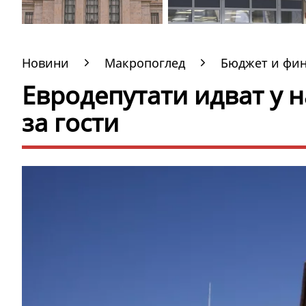
Новини
Макропоглед
Бюджет и фи
Евродепутати идват у н
за гости