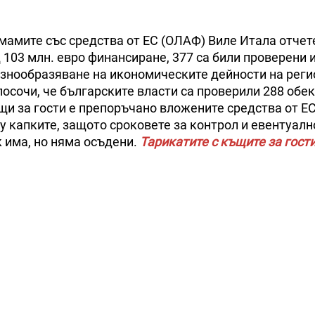
мамите със средства от ЕС (ОЛАФ) Виле Итала отчет
д 103 млн. евро финансиране, 377 са били проверени 
разнообразяване на икономическите дейности на рег
осочи, че българските власти са проверили 288 обек
щи за гости е препоръчано вложените средства от Е
 капките, защото сроковете за контрол и евентуалн
к има, но няма осъдени.
Тарикатите с къщите за гост