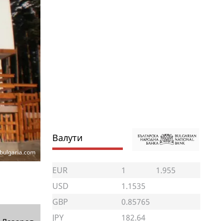
Валути
bulgaria.com
EUR
1
1.955
USD
1.1535
GBP
0.85765
JPY
182.64