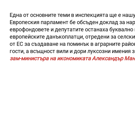
Една от основните теми в инспекцията ще е наш
Европеския парламент бе обсъден доклад за нар
еврофондовете и депутатите останаха буквално 
европейските данъкоплатци, отредени за селски
от ЕС за създаване на поминък в аграрните рай
гости, а всъщност вили и дори луксозни имения 
зам-министъра на икономиката Александър Ма