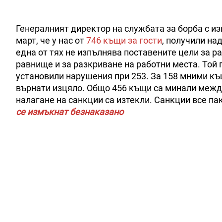
Генералният директор на службата за борба с из
март, че у нас от
746 къщи за гости
, получили на
една от тях не изпълнява поставените цели за 
равнище и за разкриване на работни места. Той п
установили нарушения при 253. За 158 мними къ
върнати изцяло. Общо 456 къщи са минали между
налагане на санкции са изтекли. Санкции все па
се измъкнат безнаказано