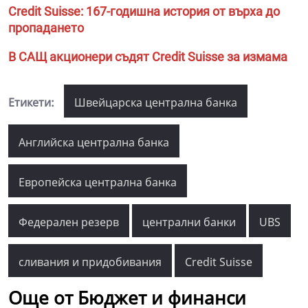
Credit Suisse: 167-годишна история от върха до
пропадането
В САЩ акционери съдят Credit Suisse за измама
Етикети:
Швейцарска централна банка
Английска централна банка
Европейска централна банка
Федерален резерв
централни банки
UBS
сливания и придобивания
Credit Suisse
Още от Бюджет и финанси