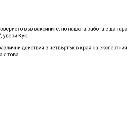
доверието във ваксините, но нашата работа е да гар
, увери Кук.
азлични действия в четвъртък в края на експертния
а с това.