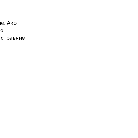
ие. Ако
ко
 справяне