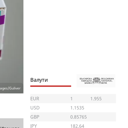
Валути
ages/Guliver
EUR
1
1.955
USD
1.1535
GBP
0.85765
JPY
182.64