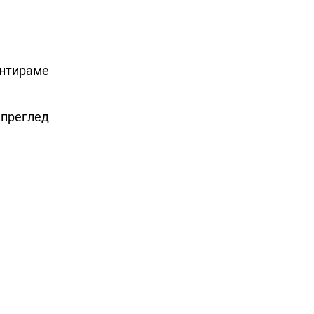
антираме
 преглед