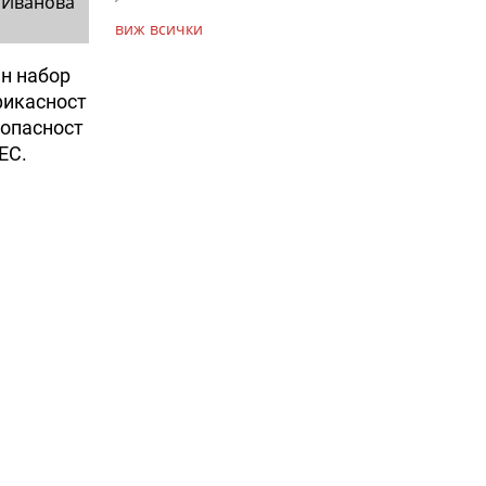
 Иванова
виж всички
ен набор
фикасност
зопасност
НЕС.