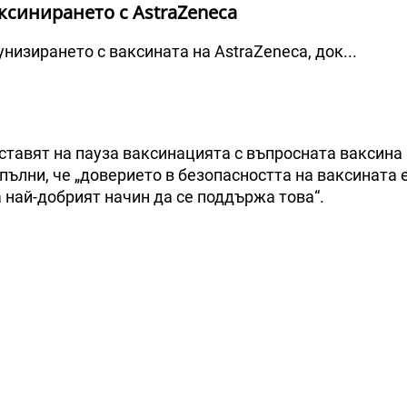
ксинирането с AstraZeneca
низирането с ваксината на AstraZeneca, док...
ставят на пауза ваксинацията с въпросната ваксина
опълни, че „доверието в безопасността на ваксината е
 най-добрият начин да се поддържа това“.