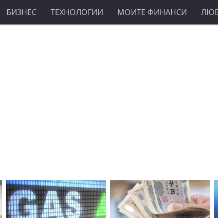
БИЗНЕС
ТЕХНОЛОГИИ
МОИТЕ ФИНАНСИ
ЛЮ