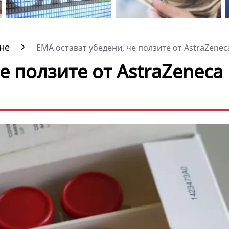
не
ЕМА остават убедени, че ползите от AstraZeneca
е ползите от AstraZeneca