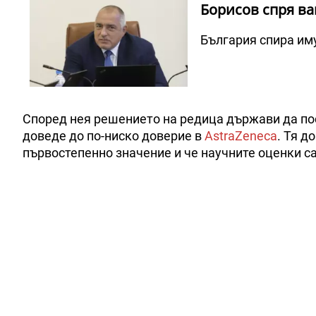
Борисов спря ва
България спира иму
Според нея решението на редица държави да по
доведе до по-ниско доверие в
AstraZeneca
. Тя д
първостепенно значение и че научните оценки са