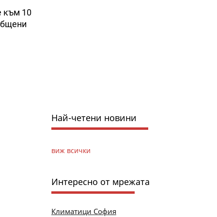
е към 10
ъобщени
Най-четени новини
виж всички
Интересно от мрежата
Климатици София