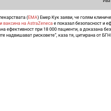
Ива
лекарствата (
EMA
) Емер Кук заяви, че голям клинич
и ваксина на AstraZeneca
е показал безопасност и е
ана ефективност при 18 000 пациенти, а доказана бе
ите надвишават рисковете“, каза тя, цитирана от БГ