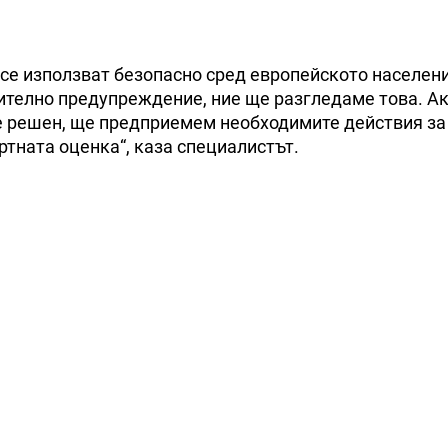
а се използват безопасно сред европейското населен
ително предупреждение, ние ще разгледаме това. А
де решен, ще предприемем необходимите действия за
ертната оценка“, каза специалистът.