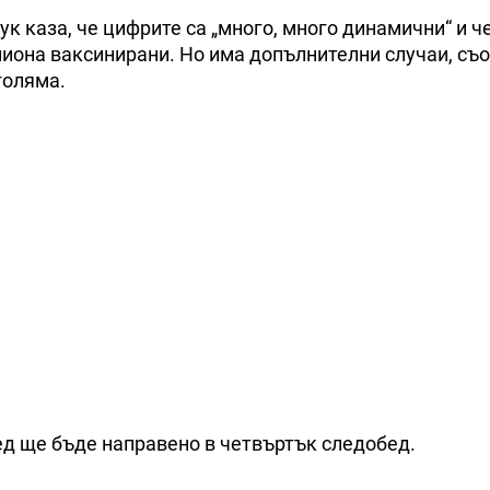
к каза, че цифрите са „много, много динамични“ и ч
илиона ваксинирани. Но има допълнителни случаи, с
-голяма.
ед ще бъде направено в четвъртък следобед.