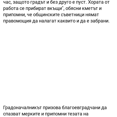
час, защото градът и без друго е пуст. Хората от
работа се прибират вкъщи", обясни кметът и
припомни, че общинските съветници нямат
правомощия да налагат каквито и да е забрани.
Градоначалникът призова благоевградчани да
спазват мерките и припомни тезата на