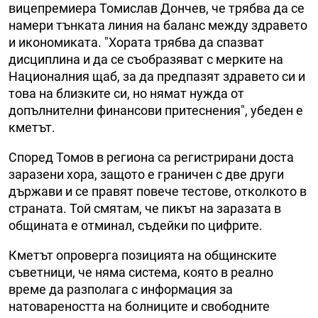
вицепремиера Томислав Дончев, че трябва да се
намери тънката линия на баланс между здравето
и икономиката. "Хората трябва да спазват
дисциплина и да се съобразяват с мерките на
Националния щаб, за да предпазят здравето си и
това на близките си, но нямат нужда от
допълнителни финансови притеснения", убеден е
кметът.
Според Томов в региона са регистрирани доста
заразени хора, защото е граничен с две други
държави и се правят повече тестове, отколкото в
страната. Той смятам, че пикът на заразата в
общината е отминал, съдейки по цифрите.
Кметът опроверга позицията на общинските
съветници, че няма система, която в реално
време да разполага с информация за
натовареността на болниците и свободните