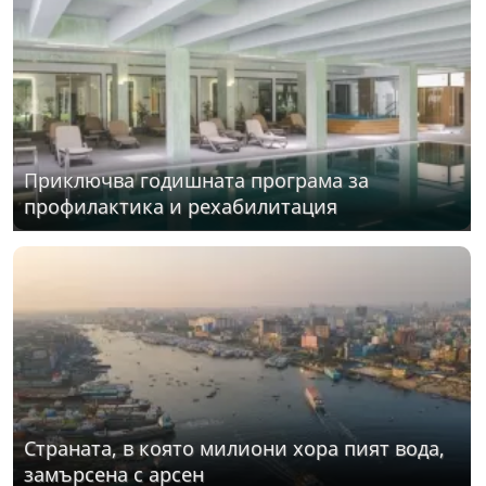
Приключва годишната програма за
профилактика и рехабилитация
Страната, в която милиони хора пият вода,
замърсена с арсен