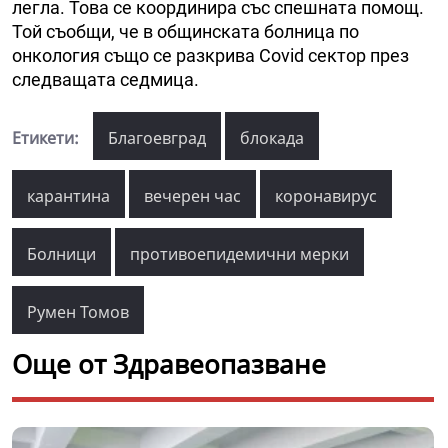
легла. Това се координира със спешната помощ.
Той съобщи, че в общинската болница по
онкология също се разкрива Covid сектор през
следващата седмица.
Етикети:
Благоевград
блокада
карантина
вечерен час
коронавирус
Болници
противоепидемични мерки
Румен Томов
Още от Здравеопазване