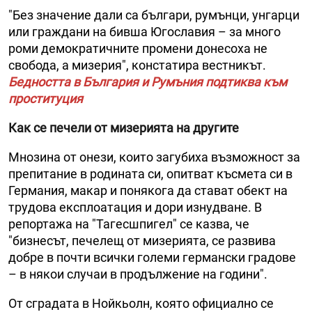
"Без значение дали са българи, румънци, унгарци
или граждани на бивша Югославия – за много
роми демократичните промени донесоха не
свобода, а мизерия", констатира вестникът.
Бедността в България и Румъния подтиква към
проституция
Как се печели от мизерията на другите
Мнозина от онези, които загубиха възможност за
препитание в родината си, опитват късмета си в
Германия, макар и понякога да стават обект на
трудова експлоатация и дори изнудване. В
репортажа на "Тагесшпигел" се казва, че
"бизнесът, печелещ от мизерията, се развива
добре в почти всички големи германски градове
– в някои случаи в продължение на години".
От сградата в Нойкьолн, която официално се