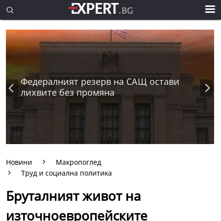
Федералният резерв на САЩ остави
лихвите без промяна
Новини
Макропоглед
Труд и социална политика
Бруталният живот на
източноевропейските