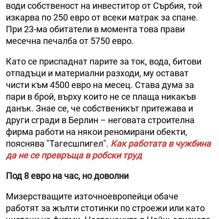
води собственост на инвеститор от Сърбия, той
изкарва по 250 евро от всеки матрак за спане.
При 23-ма обитатели в момента това прави
месечна печалба от 5750 евро.
Като се приспаднат парите за ток, вода, битови
отпадъци и материални разходи, му остават
чисти към 4500 евро на месец. Става дума за
пари в брой, върху които не се плаща никакъв
данък. Знае се, че собственикът притежава и
други сгради в Берлин – неговата строителна
фирма работи на някои реномирани обекти,
пояснява "Тагесшпигел".
Как работата в чужбина
да не се превръща в робски труд
Под 8 евро на час, но доволни
Мизерстващите източноевропейци обаче
работят за жълти стотинки по строежи или като