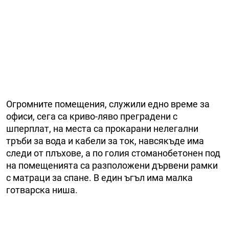
Огромните помещения, служили едно време за
офиси, сега са криво-ляво преградени с
шперплат, на места са прокарани нелегални
тръби за вода и кабели за ток, навсякъде има
следи от плъхове, а по голия стоманобетонен под
на помещенията са разположени дървени рамки
с матраци за спане. В един ъгъл има малка
готварска ниша.