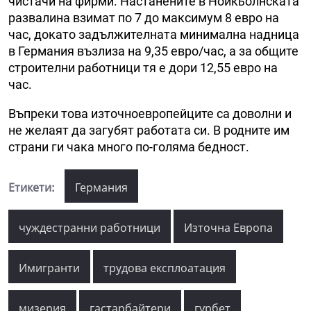
чистачи на фирми. Настанените в Нойкьолнската
развалина взимат по 7 до максимум 8 евро на
час, докато задължителната минимална надница
в Германия възлиза на 9,35 евро/час, а за общите
строителни работници тя е дори 12,55 евро на
час.
Въпреки това източноевропейците са доволни и
не желаят да загубят работата си. В родните им
страни ги чака много по-голяма бедност.
Етикети:
Германия
чуждестранни работници
Източна Европа
Имигранти
трудова експлоатация
мизерия
гастарбайтери
гурбет