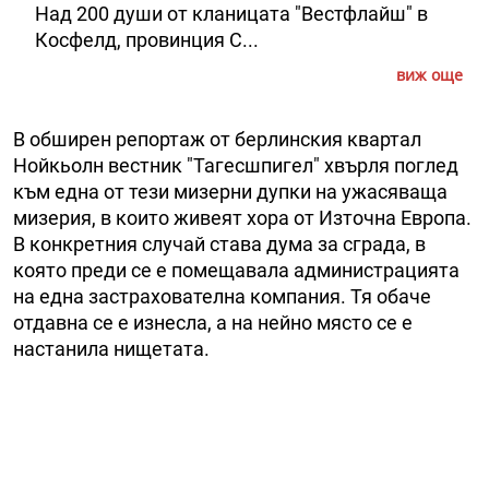
Над 200 души от кланицата "Вестфлайш" в
Косфелд, провинция С...
виж още
В обширен репортаж от берлинския квартал
Нойкьолн вестник "Тагесшпигел" хвърля поглед
към една от тези мизерни дупки на ужасяваща
мизерия, в които живеят хора от Източна Европа.
В конкретния случай става дума за сграда, в
която преди се е помещавала администрацията
на една застрахователна компания. Тя обаче
отдавна се е изнесла, а на нейно място се е
настанила нищетата.