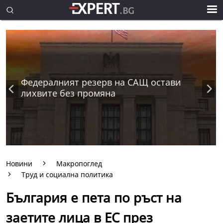
Федералният резерв на САЩ остави
лихвите без промяна
Новини
Макропоглед
Труд и социална политика
България е пета по ръст на
заетите лица в ЕС през