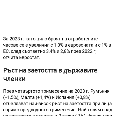
За 2023 г. като цяло броят на отработените
часове се е увеличил с 1,3% в еврозоната и с 1% в
ЕС, след съответно 3,4% и 2,8% през 2022 г,
отчита Евростат.
Ръст на заетостта в държавите
членки
През четвъртото тримесечие на 2023 г. Румъния
(+1,5%), Малта (+1,4%) и Испания (+0,8%)
отбелязват най-висок ръст на заетостта при лица
спрямо предходното тримесечие. Най-голям спад
на заетостта е отчетен в Латвия (-1%), Финландия