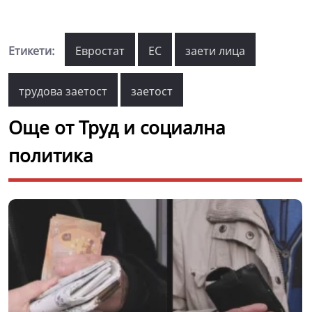
Етикети:
Евростат
ЕС
заети лица
трудова заетост
заетост
Още от Труд и социална
политика