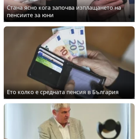
Стана ясно кога започва изплащането на
пенсиите за юни
Ето колко е средната пенсия в България