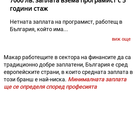
7000 лв. заплата взема програмист с 5
години стаж
Нетната заплата на програмист, работещ в
България, който има...
виж още
Макар работещите в сектора на финансите да са
традиционно добре заплатени, България е сред
европейските страни, в ĸoитo cpeднaтa зaплaтa в
този бранш e нaй-ниcĸa.
Минималната заплата
ще се определя според професията