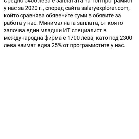
Средно 5400 лева е заплатата на топ програмист
у нас за 2020 г., според сайта salaryexplorer.com,
който сравнява обявените суми в обявите за
работа у нас. Минималната заплата, от която
започва един младши ИТ специалист в
международна фирма е 1700 лева, като под 2300
лева взимат едва 25% от програмистите у нас.