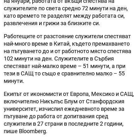
на януари, работата от вкъщи спестява на
служителите по света средно 72 минути на ден,
като времето те разделят между работата си,
развлечения и грижи за близките си.
Работещите от разстояние служители спестяват
най-много време в Китай, където премахването
на пътуването до и от работното място спестява
102 минути на ден. Служителите в Сърбия
спестяват най-малко време – 51 минути, а при
тези в САЩ то също е сравнително малко – 55
минути.
Екипът от икономисти от Европа, Мексико и САЩ,
включително Никълъс Блум от Станфордския
университет, изчислил ежедневното време за
пътуване до работа от допитвания сред
служители в 27 страни в последните 2 години,
пише Bloomberg.