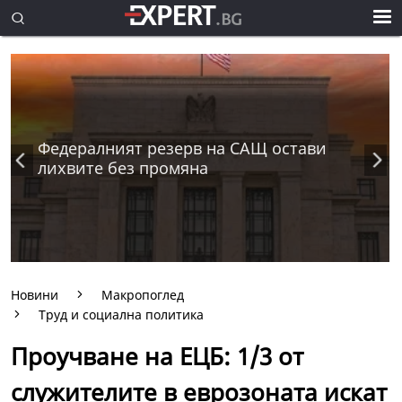
Федералният резерв на САЩ остави
лихвите без промяна
Новини
Макропоглед
Труд и социална политика
Проучване на ЕЦБ: 1/3 от
служителите в еврозоната искат