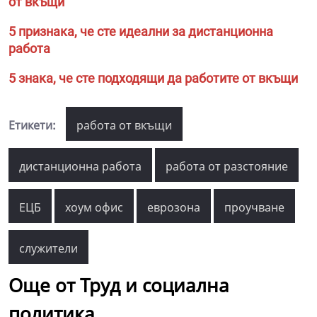
от вкъщи
5 признака, че сте идеални за дистанционна
работа
5 знака, че сте подходящи да работите от вкъщи
Етикети:
работа от вкъщи
дистанционна работа
работа от разстояние
ЕЦБ
хоум офис
еврозона
проучване
служители
Още от Труд и социална
политика