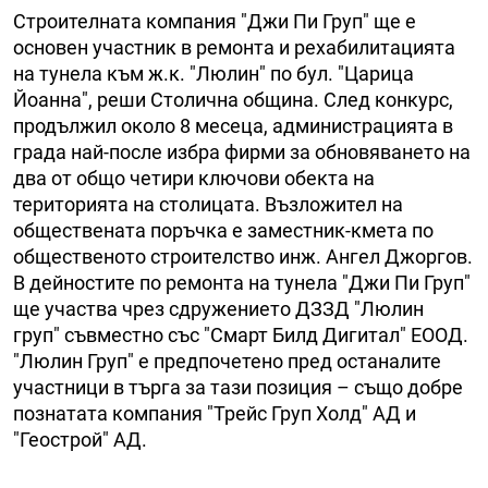
Строителната компания "Джи Пи Груп" ще е
основен участник в ремонта и рехабилитацията
на тунела към ж.к. "Люлин" по бул. "Царица
Йоанна", реши Столична община. След конкурс,
продължил около 8 месеца, администрацията в
града най-после избра фирми за обновяването на
два от общо четири ключови обекта на
територията на столицата. Възложител на
обществената поръчка е заместник-кмета по
общественото строителство инж. Ангел Джоргов.
В дейностите по ремонта на тунела "Джи Пи Груп"
ще участва чрез сдружението ДЗЗД "Люлин
груп" съвместно със "Смарт Билд Дигитал" ЕООД.
"Люлин Груп" е предпочетено пред останалите
участници в търга за тази позиция – също добре
познатата компания "Трейс Груп Холд" АД и
"Геострой" АД.