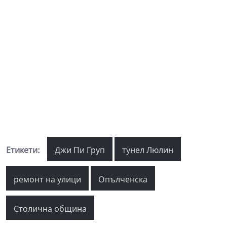
Етикети:
Джи Пи Груп
тунел Люлин
ремонт на улици
Опълченска
Столична община