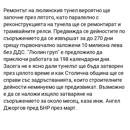
Ремонтът на люлинския тунел вероятно ще
започне през лятото, като паралелно с
реконструкцията на тунела ще се ремонтират и
трамвайните релси. Предвижда се дейностите по
съоръжението да се извършат за до 270 дни
срещу първоначално заложени 10 милиона лева
без ДДС. "Люлин груп" е предложило да
приключи работата за 198 календарни дни.
Засега не е ясно дали тунелът ще бъда затворен
през цялото време и как Столична община ще се
справи със задръстванията, които строителните
дейности неминуемо ще предизвикат. Възможно
е да се наложи изцяло затваряне на
съоръжението за около месец, каза инж. Ангел
Джоргов пред БНР през март.