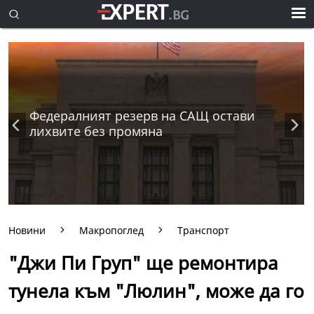
Федералният резерв на САЩ остави
лихвите без промяна
Новини
Макропоглед
Транспорт
"Джи Пи Груп" ще ремонтира
тунела към "Люлин", може да го