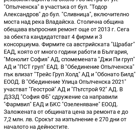
"Опълченска" в участъка от бул. "Тодор
Александров" до бул. "Сливница", включително
моста над река Владайска. Столична община
обещава въпросния ремонт още от 2013 г. Сега
за обекта кандидатстват 4 фирми и 3
консорциума. Фирмите са австрийската "Щрабаг"
ЕАД, която от много години работи в България,
"Монолит София" АД, спомемената "Джи Пи груп"
АД и "ПСТ груп" ЕАД. В "Обединение Опълченска"
пък влизат "Трейс Груп Холд" АД и "Обонато Билд"
ЕООД. В "Обединение Улица Опълченска 2021"
участват "Геострой" АД и "Пътстрой 92" АД. В
ДЗЗД "София ФБ" сдружение са направили
"Фармвил" ЕАД и БКС "Озеленяване" ЕООД.
Заложената от общината цена за ремонта е до
7,2 млн. лв. Срокът за изпълнение е 270 дни от
началото на дейностите.