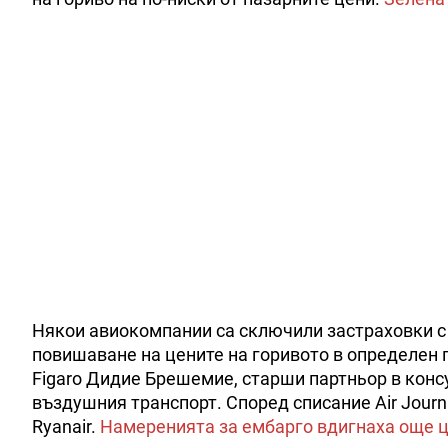
Някои авиокомпании са сключили застраховки с 
повишаване на цените на горивото в определен п
Figaro Дидие Брешемие, старши партньор в конс
въздушния транспорт. Според списание Air Journa
Ryanair.
Намеренията за ембарго вдигнаха още ц