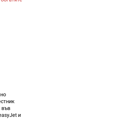
лно
естник
 във
easyJet и