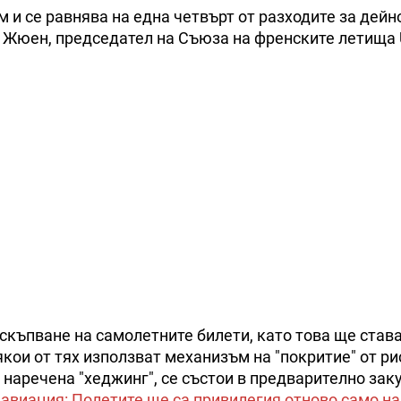
м и се равнява на една четвърт от разходите за дейн
а Жюен, председател на Съюза на френските летища 
оскъпване на самолетните билети, като това ще става
кои от тях използват механизъм на "покритие" от ри
, наречена "хеджинг", се състои в предварително зак
авиация: Полетите ще са привилегия отново само на