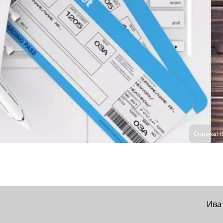
Снимка: i
Ива