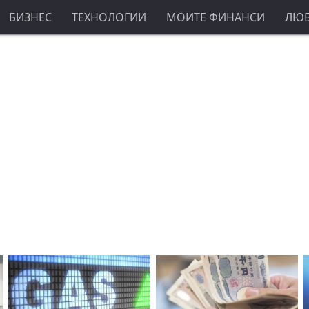
БИЗНЕС
ТЕХНОЛОГИИ
МОИТЕ ФИНАНСИ
ЛЮ