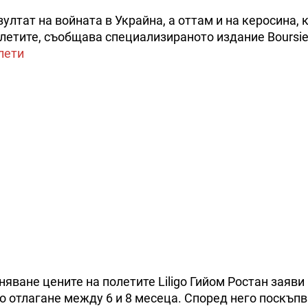
ултат на войната в Украйна, а оттам и на керосина, 
летите, съобщава специализираното издание Boursie
лети
яване цените на полетите Liligo Гийом Ростан заяви
еко отлагане между 6 и 8 месеца. Според него поскъп