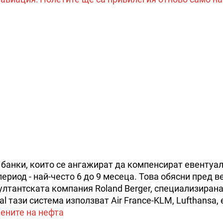
банки, които се ангажират да компенсират евентуа
ериод - най-често 6 до 9 месеца. Това обясни пред в
ултантската компания Roland Berger, специализирана
l тази система използват Air France-KLM, Lufthansa, 
ените на нефта