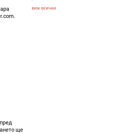
виж всички
кара
r.com.
 пред
ването ще