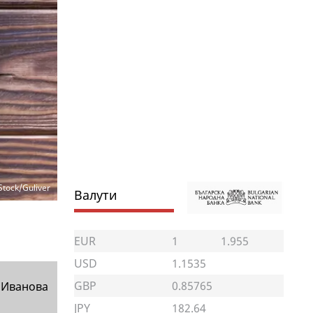
Stock/Guliver
Валути
EUR
1
1.955
USD
1.1535
GBP
0.85765
 Иванова
JPY
182.64