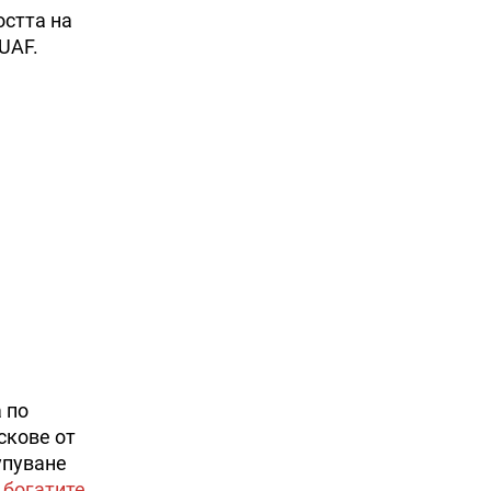
остта на
UAF.
 по
скове от
упуване
 богатите