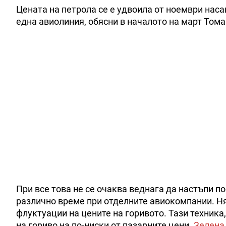
Цената на петрола се е удвоила от ноември наса
една авиолиния, обясни в началото на март Том
При все това не се очаква веднага да настъпи п
различно време при отделните авиокомпании. Ня
флуктуации на цените на горивото. Тази техника
на гориво на по-ниски от пазарните цени.
Зелена 