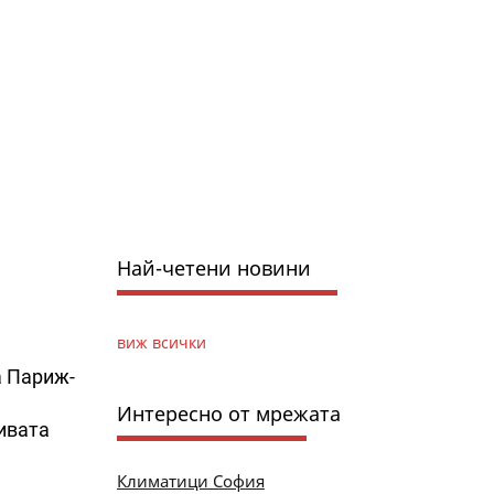
Най-четени новини
виж всички
а Париж-
Интересно от мрежата
ивата
Климатици София