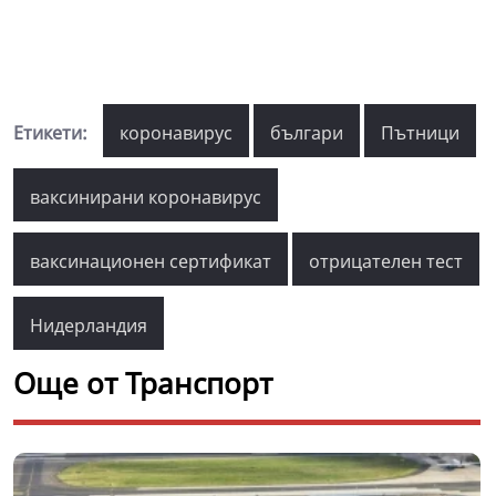
Етикети:
коронавирус
българи
Пътници
ваксинирани коронавирус
ваксинационен сертификат
отрицателен тест
Нидерландия
Още от Транспорт