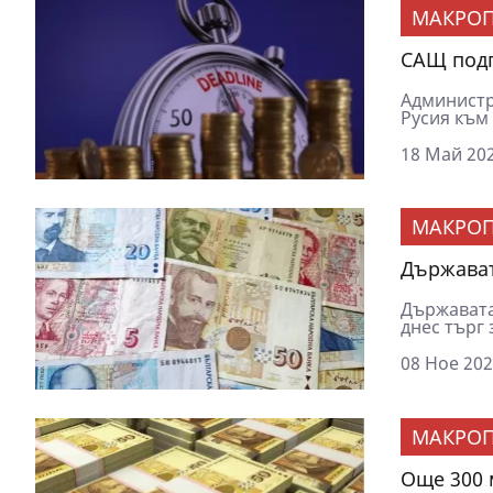
МАКРОП
САЩ подг
Администр
Русия към 
18 Май 202
МАКРОП
Държават
Държавата
днес търг 
08 Ное 202
МАКРОП
Още 300 