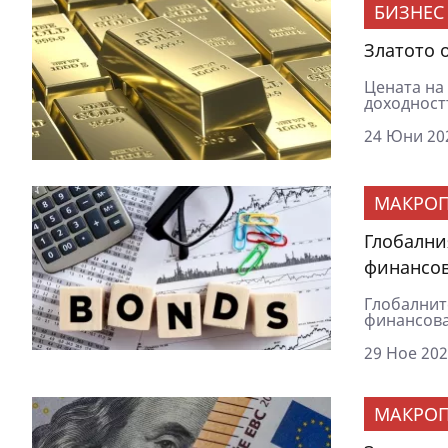
БИЗНЕС
Златото 
Цената на 
доходност
24 Юни 202
МАКРОП
Глобални
финансов
Глобалнит
финансоват
29 Ное 202
МАКРОП