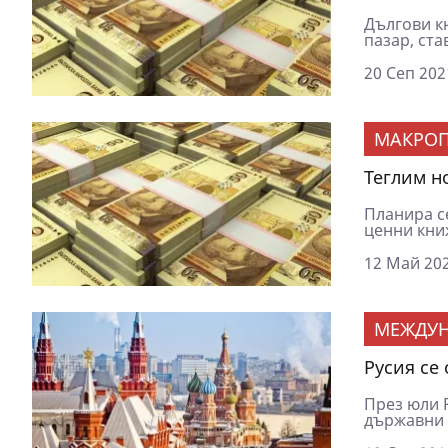
Дългови к
пазар, ста
20 Сеп 202
МАКРОП
Теглим но
Планира с
ценни книж
12 Май 202
МЕЖДУ
Русия се
През юли 
държавни ц