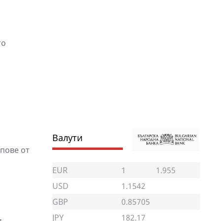
то
Валути
пове от
EUR
1
1.955
USD
1.1542
GBP
0.85705
JPY
182.17