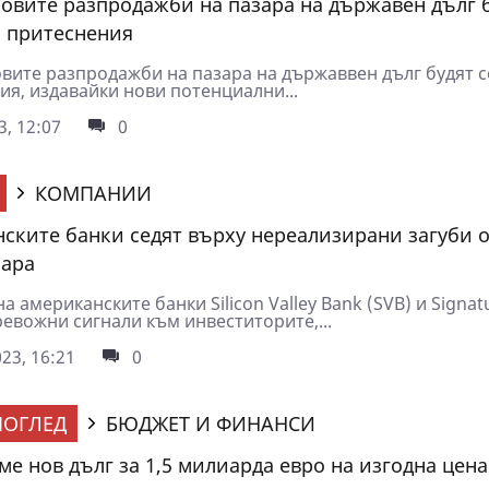
овите разпродажби на пазара на държавен дълг 
 притеснения
вите разпродажби на пазара на държаввен дълг будят 
ия, издавайки нови потенциални...
3, 12:07
0
КОМПАНИИ
ските банки седят върху нереализирани загуби о
лара
а американските банки Silicon Valley Bank (SVB) и Signat
ревожни сигнали към инвеститорите,...
23, 16:21
0
ОГЛЕД
БЮДЖЕТ И ФИНАНСИ
ме нов дълг за 1,5 милиарда евро на изгодна цена