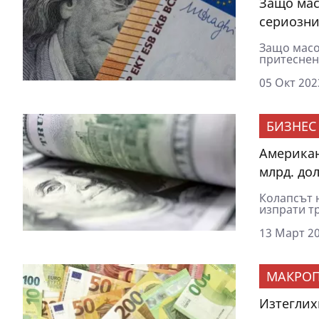
Защо мас
сериозни
Защо масо
притеснен
05 Окт 202
БИЗНЕС
Американ
млрд. до
Колапсът н
изпрати т
13 Март 20
МАКРОП
Изтеглих