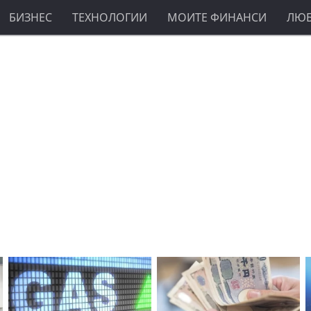
БИЗНЕС
ТЕХНОЛОГИИ
МОИТЕ ФИНАНСИ
ЛЮ