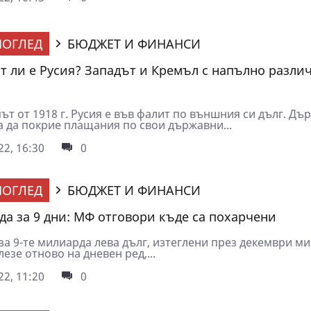
ОГЛЕД
БЮДЖЕТ И ФИНАНСИ
т ли е Русия? Западът и Кремъл с напълно разли
ът от 1918 г. Русия е във фалит по външния си дълг. Дъ
а да покрие плащания по свои държавни...
2, 16:30
0
ОГЛЕД
БЮДЖЕТ И ФИНАНСИ
да за 9 дни: МФ отговори къде са похарчени
за 9-те милиарда лева дълг, изтеглени през декември м
лезе отново на дневен ред,...
2, 11:20
0