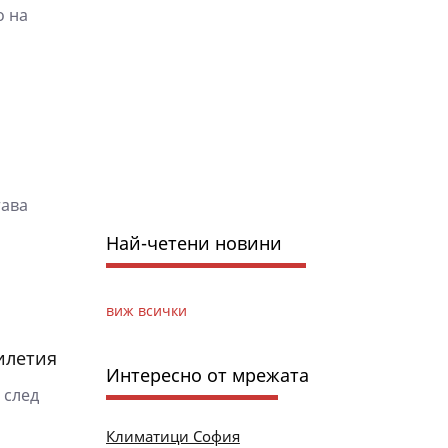
о на
тава
Най-четени новини
виж всички
илетия
Интересно от мрежата
 след
Климатици София