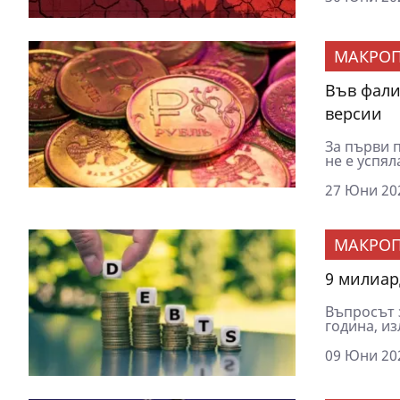
МАКРОП
Във фали
версии
За първи п
не е успял
27 Юни 202
МАКРОП
9 милиар
Въпросът 
година, из
09 Юни 202