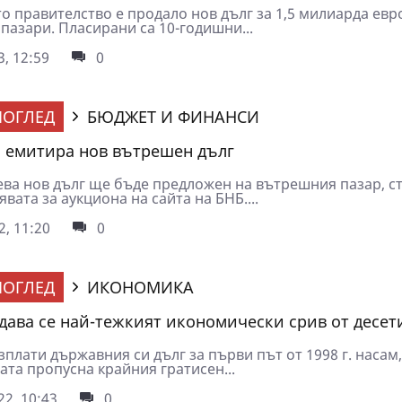
о правителство е продало нов дълг за 1,5 милиарда евр
пазари. Пласирани са 10-годишни...
3, 12:59
0
ОГЛЕД
БЮДЖЕТ И ФИНАНСИ
 емитира нов вътрешен дълг
лева нов дълг ще бъде предложен на вътрешния пазар, с
явата за аукциона на сайта на БНБ....
2, 11:20
0
ОГЛЕД
ИКОНОМИКА
адава се най-тежкият икономически срив от десет
зплати държавния си дълг за първи път от 1998 г. насам,
ата пропусна крайния гратисен...
2, 10:43
0