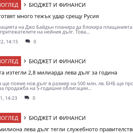
ОГЛЕД
БЮДЖЕТ И ФИНАНСИ
отвят много тежък удар срещу Русия
ацията на Джо Байдън планира да блокира плащанията
притежателите на нейния дълг. Това...
2, 14:15
0
ОГЛЕД
БЮДЖЕТ И ФИНАНСИ
а изтегли 2,8 милиарда лева дълг за година
 ще поеме нов дълг в размер на 500 млн. лв. БНБ ще пр
за продажба на 5-годишни облигации...
1, 14:23
0
ОГЛЕД
БЮДЖЕТ И ФИНАНСИ
милиона лева дълг тегли служебното правителств