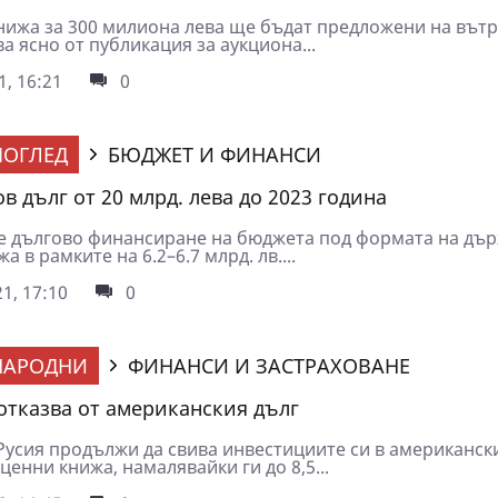
нижа за 300 милиона лева ще бъдат предложени на вът
ва ясно от публикация за аукциона...
1, 16:21
0
ОГЛЕД
БЮДЖЕТ И ФИНАНСИ
в дълг от 20 млрд. лева до 2023 година
е дългово финансиране на бюджета под формата на дъ
а в рамките на 6.2–6.7 млрд. лв....
1, 17:10
0
НАРОДНИ
ФИНАНСИ И ЗАСТРАХОВАНЕ
 отказва от американския дълг
Русия продължи да свива инвестициите си в американск
енни книжа, намалявайки ги до 8,5...