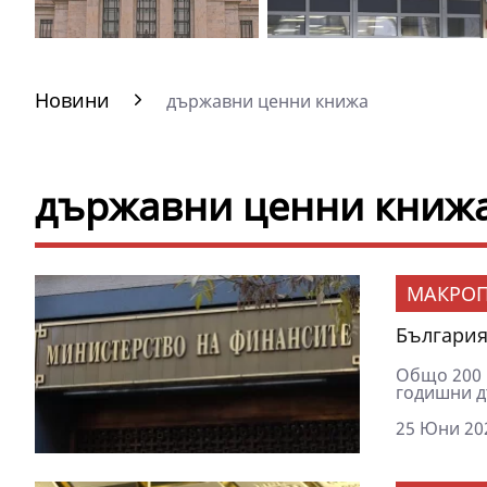
Новини
държавни ценни книжа
държавни ценни книжа
МАКРОП
България
Общо 200 
годишни д
25 Юни 202