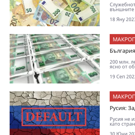
Служебнот
външните 
18 Яну 202
МАКРОП
България
200 млн. 
ясно от об
19 Сеп 202
МАКРОП
Русия: З
Русия не и
като стран
30 Юни 202