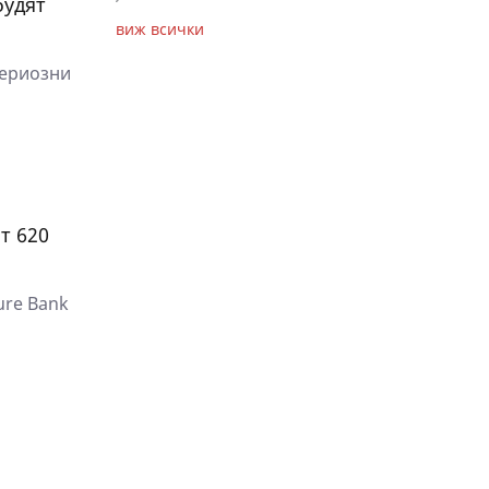
будят
виж всички
сериозни
т 620
ure Bank