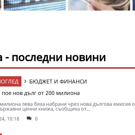
 - последни новини
ОГЛЕД
БЮДЖЕТ И ФИНАНСИ
 пое нов дълг от 200 милиона
милиона лева бяха набрани чрез нова дългова емисия о
ържавни ценни книжа, съобщиха от...
4, 10:18
0