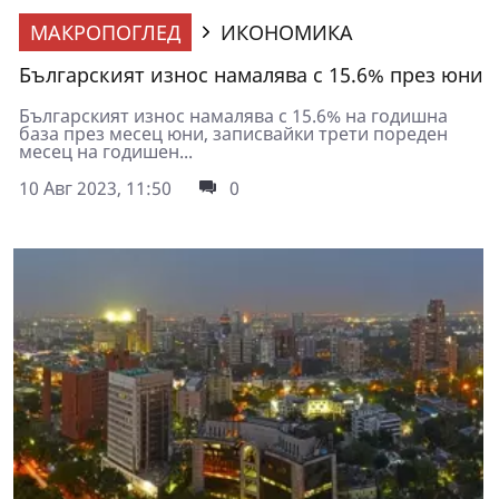
МАКРОПОГЛЕД
ИКОНОМИКА
Българският износ намалява с 15.6% през юни
Българският износ намалява с 15.6% на годишна
база през месец юни, записвайки трети пореден
месец на годишен...
10 Авг 2023, 11:50
0