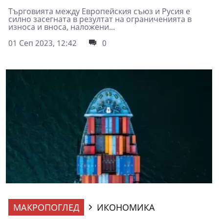
Търговията между Европейския съюз и Русия е
силно засегната в резултат на ограниченията в
износа и вноса, наложени...
01 Сеп 2023, 12:42
0
МАКРОПОГЛЕД
ИКОНОМИКА