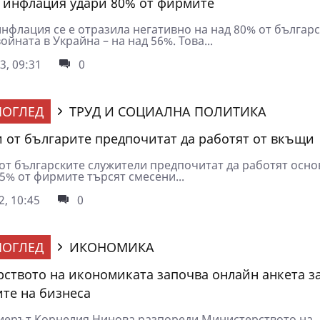
 инфлация удари 80% от фирмите
инфлация се е отразила негативно на над 80% от българ
войната в Украйна – на над 56%. Това...
3, 09:31
0
ОГЛЕД
ТРУД И СОЦИАЛНА ПОЛИТИКА
и от българите предпочитат да работят от вкъщи
 от българските служители предпочитат да работят осно
5% от фирмите търсят смесени...
2, 10:45
0
ОГЛЕД
ИКОНОМИКА
ството на икономиката започва онлайн анкета з
те на бизнеса
ерът Корнелия Нинова разпореди Министерството на