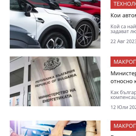
ТЕХНОЛ
Кои авто
Кой са на
задават л
22 Авг 2023
МАКРОП
Министер
относно 
Как бълга
компенсаци
12 Юли 202
МАКРОП