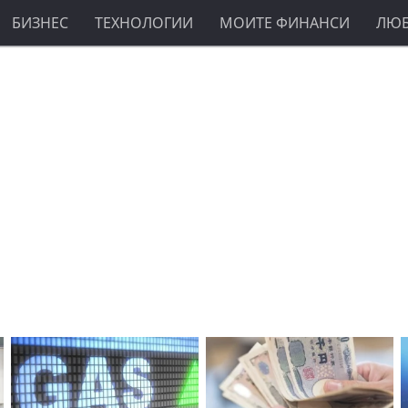
БИЗНЕС
ТЕХНОЛОГИИ
МОИТЕ ФИНАНСИ
ЛЮ