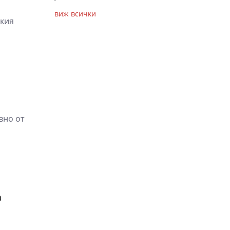
виж всички
ския
вно от
а