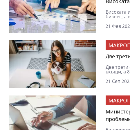
Високата
Високата 
бизнес, а 
21 Фев 202
МАКРОП
Две трет
Две трети
вкъщи, а 8
21 Сеп 202
МАКРОП
Министер
проблеми
Вицепреми