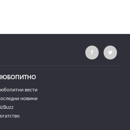
ЛЮБОПИТНО
юбопитни вести
оследни новини
izBuzz
огатство