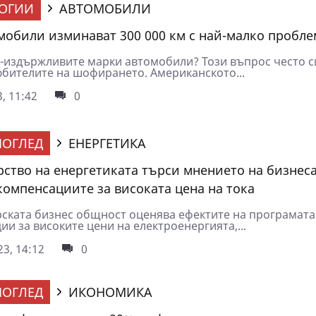
ОГИИ
АВТОМОБИЛИ
мобили изминават 300 000 км с най-малко пробл
й-издържливите марки автомобили? Този въпрос често с
юбителите на шофирането. Американското...
, 11:42
0
ОГЛЕД
ЕНЕРГЕТИКА
ство на енергетиката търси мнението на бизнес
компенсациите за високата цена на тока
рската бизнес общност оценява ефектите на програмата
и за високите цени на електроенергията,...
3, 14:12
0
ОГЛЕД
ИКОНОМИКА