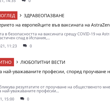
1, 14:35
0
ОГЛЕД
ЗДРАВЕОПАЗВАНЕ
ерието на европейците във ваксината на АstraZen
та в безопасността на ваксината срещу COVID-19 на Ast
стичен спад в Испания,...
21, 11:23
0
ИТНО
ЛЮБОПИТНИ ВЕСТИ
са най-уважаваните професии, според проучване 
бликува резултатите от проучване на общественото мне
а най-уважаваните професии...
1, 15:00
0