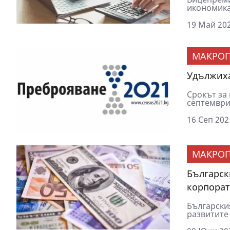
икономикат
19 Май 202
МАКРОП
Удължиха
Срокът за
септември.
16 Сеп 202
МАКРОП
Българск
корпорат
Български
развитите