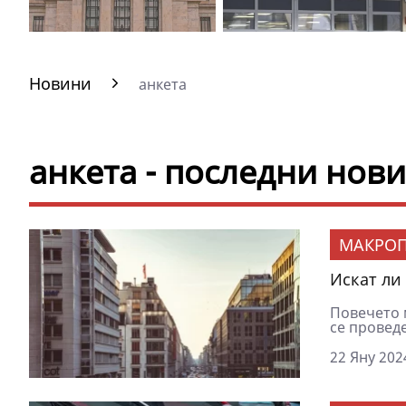
Новини
анкета
анкета - последни нов
МАКРОП
Искат ли
Повечето 
се проведе
22 Яну 202