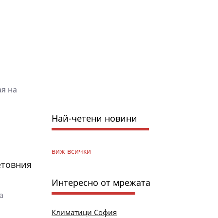
я на
Най-четени новини
виж всички
етовния
Интересно от мрежата
а
Климатици София