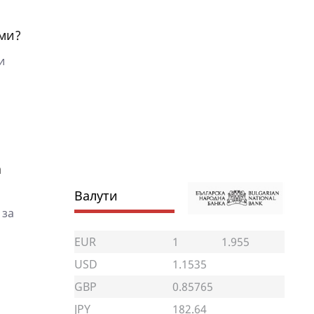
еми?
и
а
Валути
 за
EUR
1
1.955
USD
1.1535
GBP
0.85765
JPY
182.64