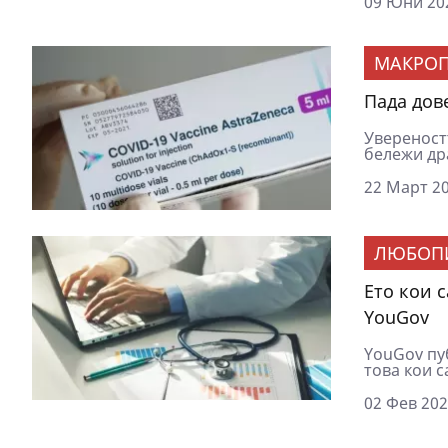
09 Юни 202
МАКРОП
Пада дов
Увереност
бележи дра
22 Март 20
ЛЮБОП
Ето кои 
YouGov
YouGov пу
това кои с
02 Фев 202