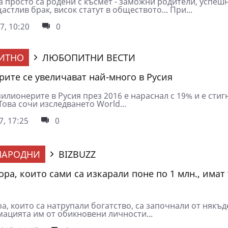
а просто са родени с късмет - заможни родители, успеш
астлив брак, висок статут в обществото... При...
7, 10:20
0
ИТНО
ЛЮБОПИТНИ ВЕСТИ
ите се увеличават най-много в Русия
илионерите в Русия през 2016 е нараснал с 19% и е стиг
Това сочи изследването World...
7, 17:25
0
НАРОДНИ
BIZBUZZ
ра, които сами са изкарали поне по 1 млн., имат 
а, които са натрупали богатство, са започнали от някъд
ацията им от обикновени личности...