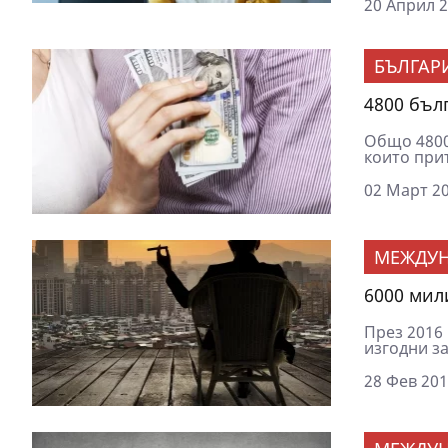
20 Април 2
БЪЛГАР
4800 бъл
Общо 4800 
които прит
02 Март 20
МЕЖДУ
6000 мил
През 2016 
изгодни за
28 Фев 201