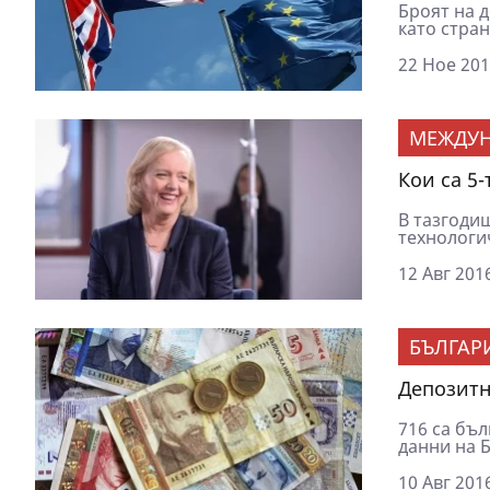
Броят на 
като стран
22 Ное 201
МЕЖДУ
Кои са 5
В тазгодиш
технологич
12 Авг 2016
БЪЛГАР
Депозитн
716 са бъл
данни на Б
10 Авг 2016