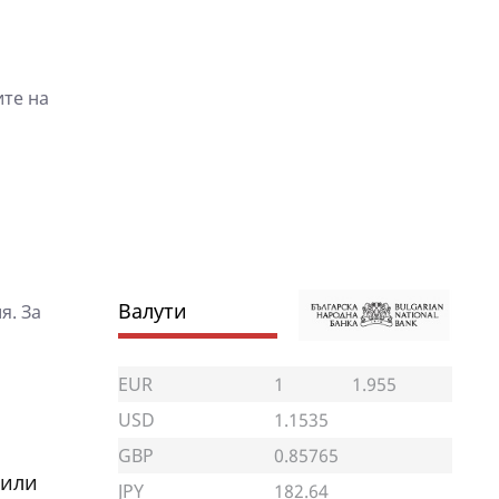
ите на
Валути
я. За
EUR
1
1.955
USD
1.1535
GBP
0.85765
лили
JPY
182.64