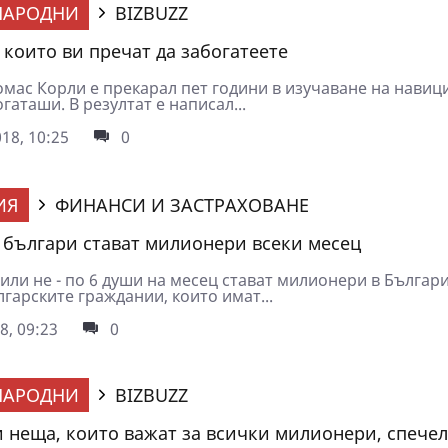
НАРОДНИ
BIZBUZZ
 които ви пречат да забогатеете
омас Корли е прекарал пет години в изучаване на навиц
гаташи. В резултат е написал...
18, 10:25
0
ИЯ
ФИНАНСИ И ЗАСТРАХОВАНЕ
българи стават милионери всеки месец
ли не - по 6 души на месец стават милионери в Българи
гарските граждании, които имат...
8, 09:23
0
НАРОДНИ
BIZBUZZ
и неща, които важат за всички милионери, спече