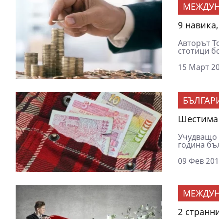
МЕЖДУ
9 навика,
Авторът Т
стотици бо
15 Март 20
БЪЛГАР
Шестима 
Учудващо и
година бъл
09 Фев 201
МЕЖДУ
2 странн