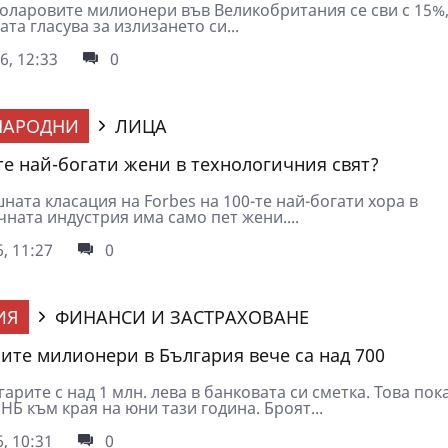
доларовите милионери във Великобритания се сви с 15%,
ата гласува за излизането си...
6, 12:33
0
НАРОДНИ
ЛИЦА
-те най-богати жени в технологичния свят?
ната класация на Forbes на 100-те най-богати хора в
ната индустрия има само пет жени....
, 11:27
0
ИЯ
ФИНАНСИ И ЗАСТРАХОВАНЕ
ите милионери в България вече са над 700
гарите с над 1 млн. лева в банковата си сметка. Това пок
НБ към края на юни тази година. Броят...
, 10:31
0