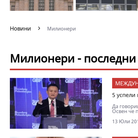
Новини
Милионери
Милионери - последни
МЕЖДУ
5 успели
Да говори
Освен че п
13 Юли 201