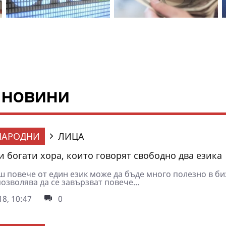
 новини
НАРОДНИ
ЛИЦА
 и богати хора, които говорят свободно два езика
ш повече от един език може да бъде много полезно в би
озволява да се завързват повече...
8, 10:47
0