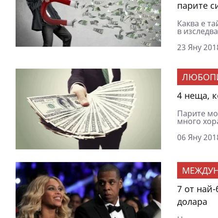
парите с
Каква е та
в изследва
23 Яну 201
ЛЮБОП
4 неща, 
Парите мож
много хора
06 Яну 201
МЕЖДУ
7 от най-
долара