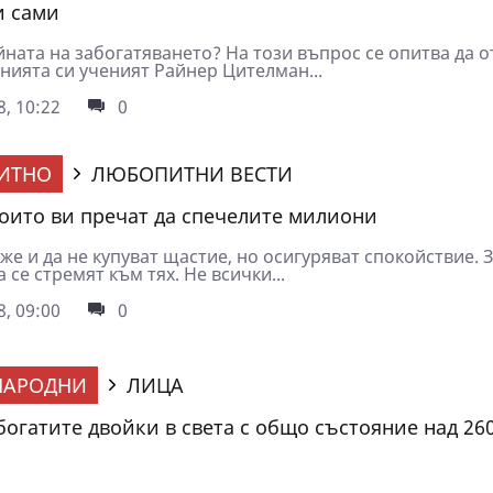
и сами
йната на забогатяването? На този въпрос се опитва да 
нията си ученият Райнер Цителман...
8, 10:22
0
ИТНО
ЛЮБОПИТНИ ВЕСТИ
които ви пречат да спечелите милиони
е и да не купуват щастие, но осигуряват спокойствие. 
 се стремят към тях. Не всички...
8, 09:00
0
НАРОДНИ
ЛИЦА
богатите двойки в света с общо състояние над 26