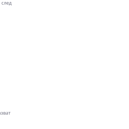
 след
азват