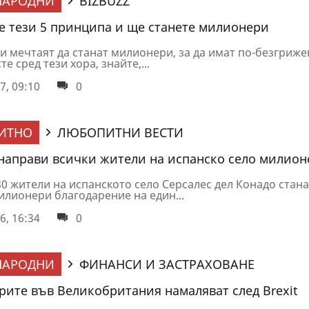
НАРОДНИ
BIZBUZZ
е тези 5 принципа и ще станете милионери
и мечтаят да станат милионери, за да имат по-безгриже
те сред тези хора, знайте,...
7, 09:10
0
ИТНО
ЛЮБОПИТНИ ВЕСТИ
направи всички жители на испанско село милион
80 жители на испанското село Серсалес дел Конадо стана
илионери благодарение на един...
6, 16:34
0
НАРОДНИ
ФИНАНСИ И ЗАСТРАХОВАНЕ
ите във Великобритания намаляват след Brexit