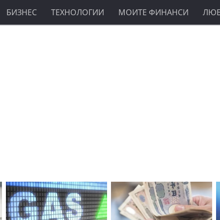
БИЗНЕС
ТЕХНОЛОГИИ
МОИТЕ ФИНАНСИ
ЛЮ