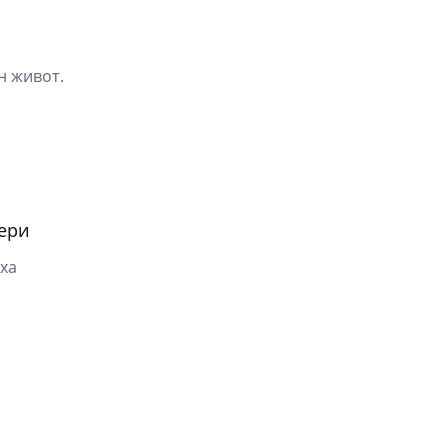
н живот.
ери
ха