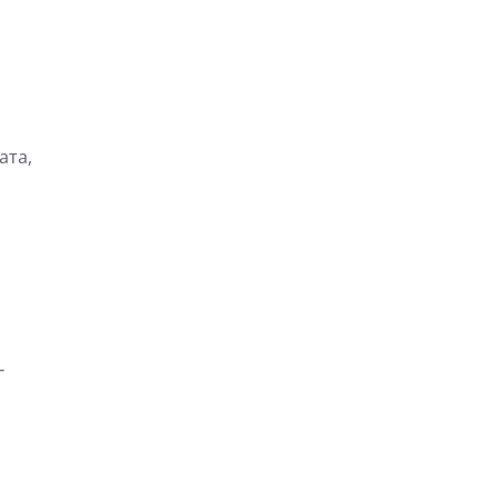
ата,
-