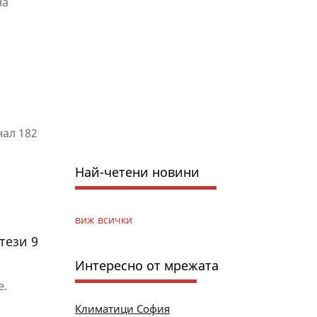
на
нал 182
Най-четени новини
виж всички
тези 9
Интересно от мрежата
е.
Климатици София