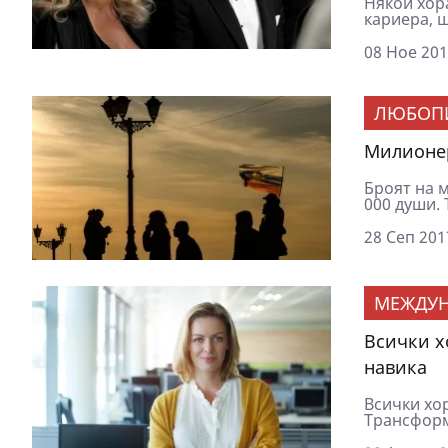
Някои хор
кариера, щ
08 Ное 201
ЛЮБОП
Милионер
Броят на м
000 души. 
28 Сеп 201
МЕЖДУ
Всички хо
навика
Всички хор
Трансформ