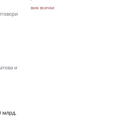
виж всички
отговори
Затова и
0 млрд.