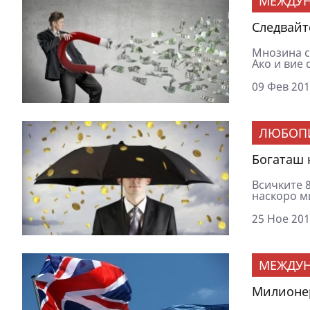
МЕЖДУ
Следвайт
Мнозина с
Ако и вие с
09 Фев 201
ЛЮБОП
Богаташ 
Всичките 
наскоро м
25 Ное 201
МЕЖДУ
Милионер