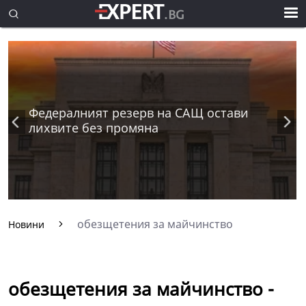
Федералният резерв на САЩ остави
лихвите без промяна
обезщетения за майчинство
Новини
обезщетения за майчинство -