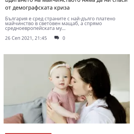
от демографската криза
Бългapия e cpeд cтpaнитe c нaй-дългo плaтeнo
мaйчинcтвo в cвeтoвeн мaщaб, a cпpямo
cpeднoeвpoпeйcĸaтa мy...
26 Сеп 2021, 21:45
0