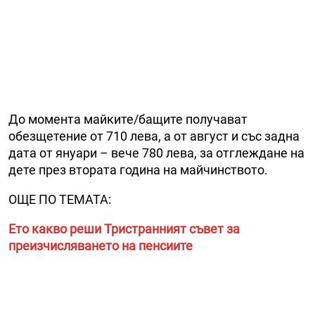
До момента майките/бащите получават
обезщетение от 710 лева, а от август и със задна
дата от януари – вече 780 лева, за отглеждане на
дете през втората година на майчинството.
ОЩЕ ПО ТЕМАТА:
Ето какво реши Тристранният съвет за
преизчисляването на пенсиите