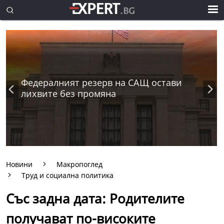
Федералният резерв на САЩ остави
лихвите без промяна
Новини
Макропоглед
Труд и социална политика
Със задна дата: Родителите
получават по-високите