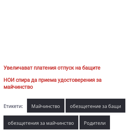
Увеличават платения отпуск на бащите
НОИ спира да приема удостоверения за
майчинство
Етикети:
Майчинство
обезщетение за бащи
обезщетения за майчинство
Родители