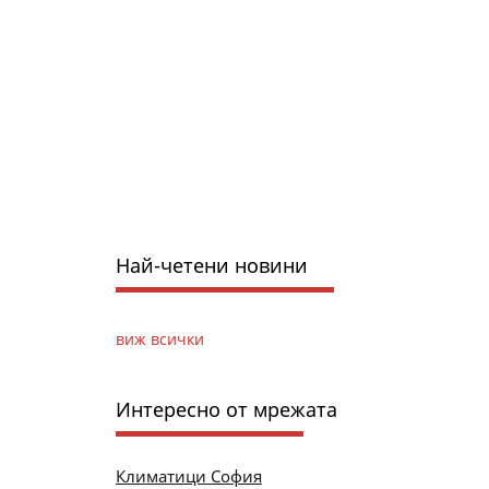
Най-четени новини
виж всички
Интересно от мрежата
Климатици София