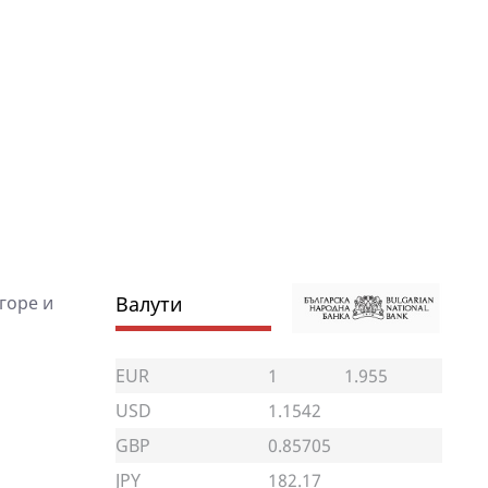
горе и
Валути
EUR
1
1.955
USD
1.1542
GBP
0.85705
JPY
182.17