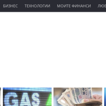
БИЗНЕС
ТЕХНОЛОГИИ
МОИТЕ ФИНАНСИ
ЛЮ