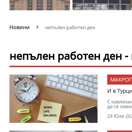
Новини
непълен работен ден
непълен работен ден -
МАКРОП
И в Турци
С навлиза
да се зами
29 Юли 202