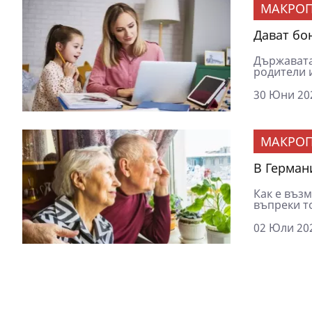
МАКРОП
Дават бо
Държавата 
родители и
30 Юни 202
МАКРОП
В Герман
Как е въз
въпреки то
02 Юли 202