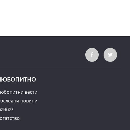
ЛЮБОПИТНО
юбопитни вести
оследни новини
izBuzz
огатство