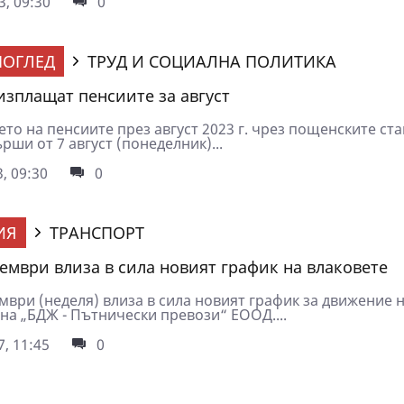
3, 09:30
0
ОГЛЕД
ТРУД И СОЦИАЛНА ПОЛИТИКА
 изплащат пенсиите за август
то на пенсиите през август 2023 г. чрез пощенските ст
рши от 7 август (понеделник)...
, 09:30
0
ИЯ
ТРАНСПОРТ
кември влиза в сила новият график на влаковете
мври (неделя) влиза в сила новият график за движение 
на „БДЖ - Пътнически превози“ ЕООД....
7, 11:45
0