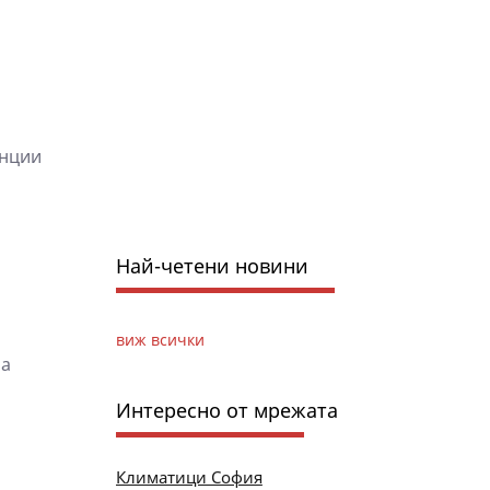
анции
Най-четени новини
виж всички
на
Интересно от мрежата
Климатици София