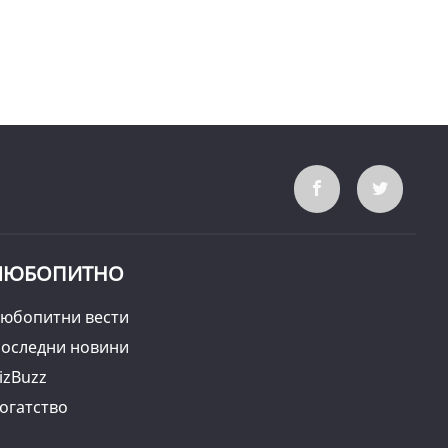
ЛЮБОПИТНО
юбопитни вести
оследни новини
izBuzz
огатство