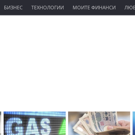
БИЗНЕС
ТЕХНОЛОГИИ
МОИТЕ ФИНАНСИ
ЛЮ