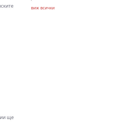
нските
виж всички
ции ще