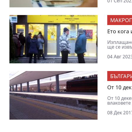
01 Сеп 202
МАКРОП
Ето кога
Изплащане
ще се извъ
04 Авг 2023
БЪЛГАР
От 10 де
От 10 деке
влаковете 
08 Дек 201