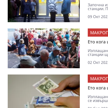
Започна и
станции. 
09 Окт 202
МАКРОП
Ето кога
Изплащане
станции ще
02 Окт 202
МАКРОП
Ето кога
Изплащане
се извърши