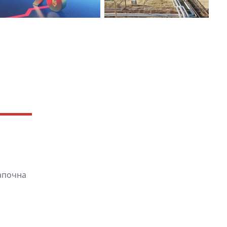
апочна