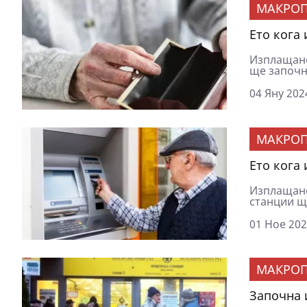
МАКРОП
Ето кога
Изплащане
ще започне
04 Яну 202
МАКРОП
Ето кога
Изплащане
станции ще
01 Ное 202
МАКРОП
Започна 