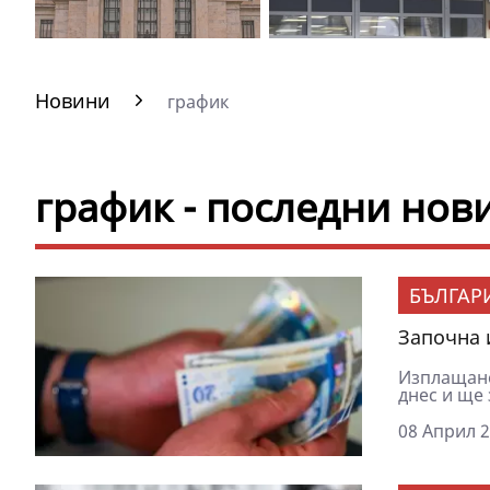
Новини
график
график - последни нов
БЪЛГАР
Започна 
Изплащане
днес и ще 
08 Април 2