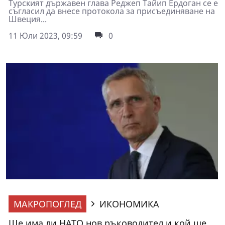
Турският държавен глава Реджеп Тайип Ердоган се е
съгласил да внесе протокола за присъединяване на
Швеция...
11 Юли 2023, 09:59
0
МАКРОПОГЛЕД
ИКОНОМИКА
Ще има ли НАТО нов ръководител и кой ще