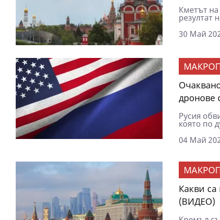
Кметът на
резултат н
30 Май 202
МАКРОП
Очаквано
дронове 
Русия обви
която по д
04 Май 202
МАКРОП
Какви са
(ВИДЕО)
Кремъл съ