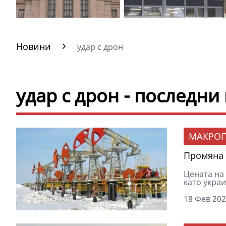
Новини
удар с дрон
удар с дрон - последни
МАКРОП
Промяна 
Цената на 
като украи
18 Фев 202