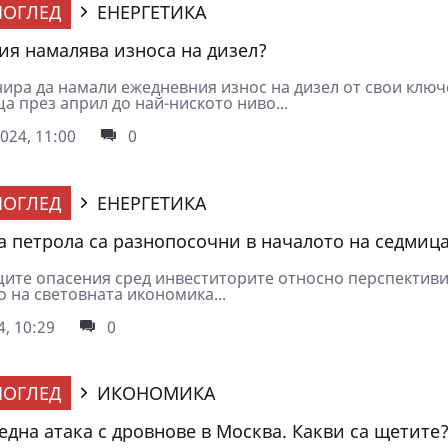
ОГЛЕД
ЕНЕРГЕТИКА
ия намалява износа на дизел?
нира да намали ежедневния износ на дизел от свои клю
а през април до най-ниското ниво...
024, 11:00
0
ОГЛЕД
ЕНЕРГЕТИКА
а петрола са разнопосочни в началото на седмиц
ите опасения сред инвеститорите относно перспективи
 на световната икономика...
4, 10:29
0
ОГЛЕД
ИКОНОМИКА
една атака с дровнове в Москва. Какви са щетите