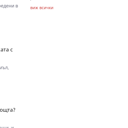
редени в
виж всички
ата с
мъл,
нощта?
ощи, и