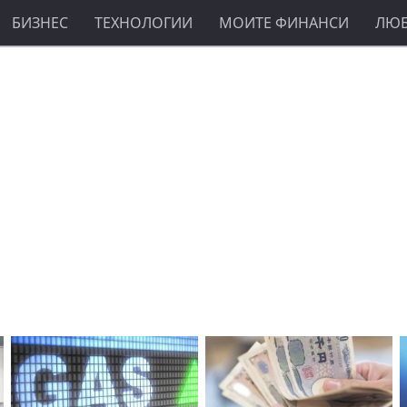
БИЗНЕС
ТЕХНОЛОГИИ
МОИТЕ ФИНАНСИ
ЛЮ