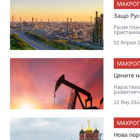
МАКРОП
Защо Рус
Русия пла
пристанищ
02 Април 2
МАКРОП
Цените н
Нарастващ
развитието
22 Яну 202
МАКРОП
Нова пор