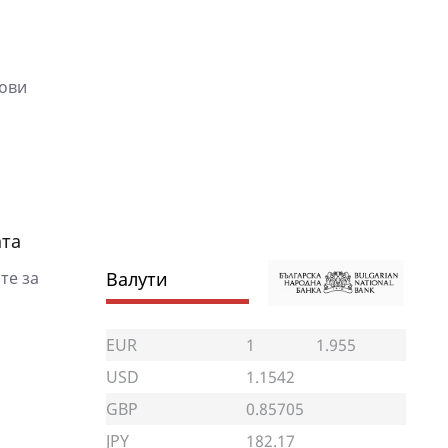
чови
ата
те за
Валути
EUR
1
1.955
USD
1.1542
GBP
0.85705
?
JPY
182.17