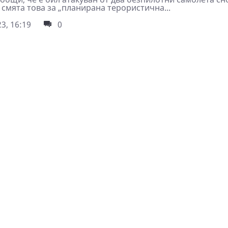
 смята това за „планирана терористична...
3, 16:19
0