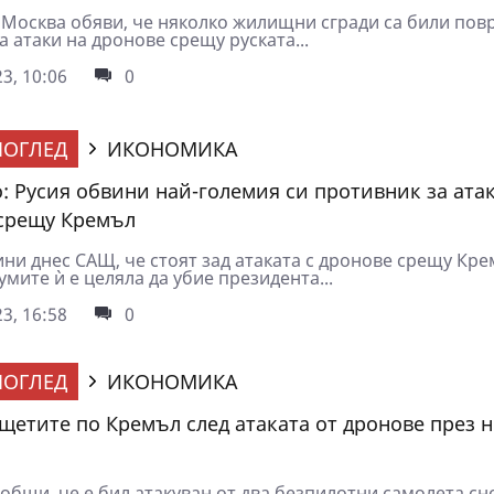
 Москва обяви, че няколко жилищни сгради са били пов
а атаки на дронове срещу руската...
3, 10:06
0
ОГЛЕД
ИКОНОМИКА
: Русия обвини най-големия си противник за атак
срещу Кремъл
ни днес САЩ, че стоят зад атаката с дронове срещу Кре
умите ѝ е целяла да убие президента...
3, 16:58
0
ОГЛЕД
ИКОНОМИКА
 щетите по Кремъл след атаката от дронове през 
общи, че е бил атакуван от два безпилотни самолета сн