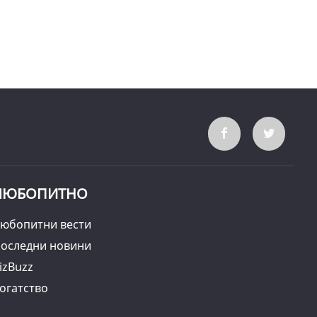
ЛЮБОПИТНО
юбопитни вести
оследни новини
izBuzz
огатство