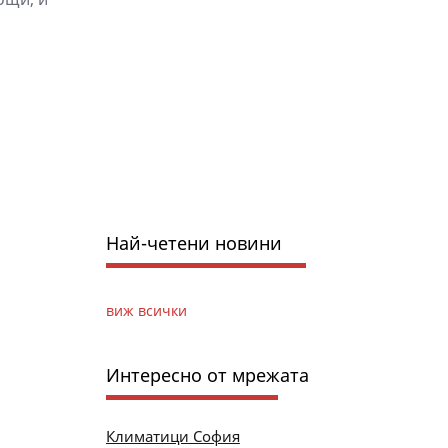
Най-четени новини
виж всички
Интересно от мрежата
Климатици София