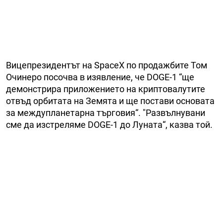
Вицепрезидентът на SpaceX по продажбите Том
Очинеро посочва в изявление, че DOGE-1 “ще
демонстрира приложението на криптовалутите
отвъд орбитата на Земята и ще постави основата
за междупланетарна търговия“. "Развълнувани
сме да изстреляме DOGE-1 до Луната“, казва той.