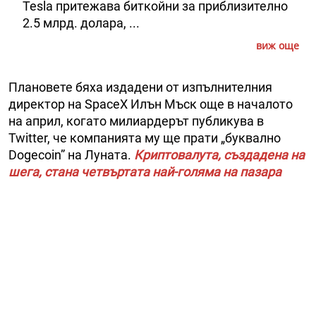
Tesla притежава биткойни за приблизително
2.5 млрд. долара, ...
виж още
Плановете бяха издадени от изпълнителния
директор на SpaceX Илън Мъск още в началото
на април, когато милиардерът публикува в
Twitter, че компанията му ще прати „буквално
Dogecoin” на Луната.
Криптовалута, създадена на
шега, стана четвъртата най-голяма на пазара