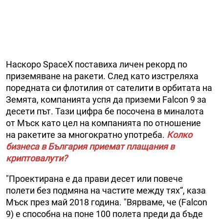
Наскоро SpaceX поставиха личен рекорд по
приземяване на ракети. След като изстреляха
поредната си флотилия от сателити в орбитата на
Земята, компанията успя да приземи Falcon 9 за
десети път. Тази цифра бе посочена в миналота
от Мъск като цел на компанията по отношение
на ракетите за многократно употреба.
Колко
бизнеса в България приемат плащания в
криптовалути?
"Проектирана е да прави десет или повече
полети без подмяна на частите между тях“, каза
Мъск през май 2018 година. "Вярваме, че (Falcon
9) е способна на поне 100 полета преди да бъде