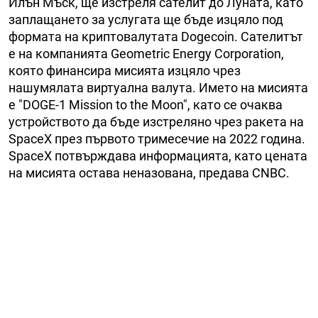
Илън Мъск, ще изстреля сателит до Луната, като
заплащането за услугата ще бъде изцяло под
формата на криптовалутата Dogecoin. Сателитът
е на компанията Geometric Energy Corporation,
която финансира мисията изцяло чрез
нашумялата виртуална валута. Името на мисията
е "DOGE-1 Mission to the Moon", като се очаква
устройството да бъде изстреляно чрез ракета на
SpaceX през първото тримесечие на 2022 година.
SpaceX потвърждава информацията, като цената
на мисията остава неназована, предава CNBC.