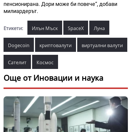
пенсионирана. Дори може би повече“, добави
милиардерът.
Етикети:
Илън Мъск
SpaceX
Луна
Dogecoin
криптовалути
виртуални валути
Сателит
Космос
Още от Иновации и наука