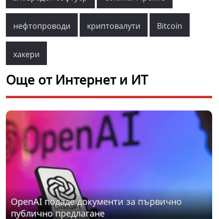
нефтопроводи
криптовалути
Bitcoin
хакери
Още от Интернет и ИТ
OpenAI подаде документи за първично
публично предлагане