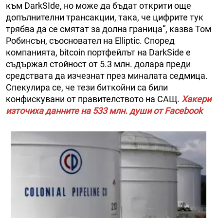
към DarkSIde, но може да бъдат открити още
допълнителни трансакции, така, че цифрите тук
трябва да се смятат за долна граница”, казва Том
Робинсън, съосновател на Elliptic. Според
компанията, bitcoin портфейлът на DarkSide е
съдържал стойност от 5.3 млн. долара преди
средствата да изчезнат през миналата седмица.
Спекулира се, че тези биткойни са били
конфискувани от правителството на САЩ.
Хакери
източиха данните на 533 млн. души от Facebook