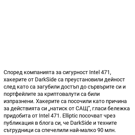
Според компанията за сигурност Intel 471,
хакерите от DarkSide са преустановили дейност
след като са загубили достъп до сървърите си и
портфейлите за криптовалути са били
изпразнени. Хакерите са посочили като причина
за действията си „натиск от САЩ”, гласи бележка
придобита от Intel 471. Elliptic посочват чрез
публикация в блога си, че DarkSide и техните
сътрудници са спечелили най-малко 90 млн.