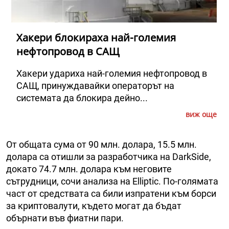
Хакери блокираха най-големия
нефтопровод в САЩ
Хакери удариха най-големия нефтопровод в
САЩ, принуждавайки операторът на
системата да блокира дейно...
виж още
От общата сума от 90 млн. долара, 15.5 млн.
долара са отишли за разработчика на DarkSide,
докато 74.7 млн. долара към неговите
сътрудници, сочи анализа на Elliptic. По-голямата
част от средствата са били изпратени към борси
за криптовалути, където могат да бъдат
обърнати във фиатни пари.