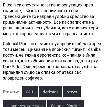
Bitcoin си спечели негативна репутация през
годините, тъй като анонимността при
трансакциите го направи удобно средство за
криминални активности. Все пак записите на
разплащанията са публични, като анализатори
могат да проследяват пътя на трансакцията.
Colonial Pipeline е един от ударените обекти през
този месец. Дивизия на японския гигант Toshiba
посочи, че тяхна европейска компания е била
хакната, като обвиненията отново падат върху
DarkSIde. Същевременно здравната служба на
Ирландия също се оплака от атака със
зловреден софтуер.
Етикети:
САЩ
darkside
откуп
зловреден софтуер
Colonial Pipeline