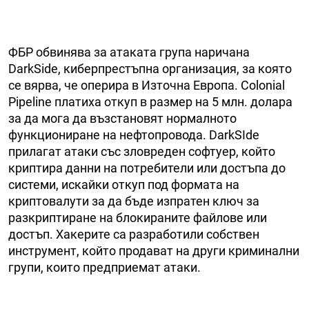
ФБР обвинява за атаката група наричана
DarkSide, киберпрестъпна организация, за която
се вярва, че оперира в Източна Европа. Colonial
Pipeline платиха откуп в размер на 5 млн. долара
за да мога да възстановят нормалното
функциониране на нефтопровода. DarkSIde
прилагат атаки със зловреден софтуер, който
криптира данни на потребители или достъпа до
системи, искайки откуп под формата на
криптовалути за да бъде изпратен ключ за
разкриптиране на блокираните файлове или
достъп. Хакерите са разработили собствен
инструмент, който продават на други криминални
групи, които предприемат атаки.