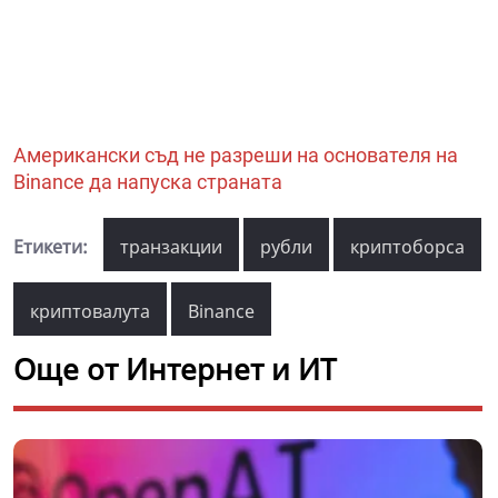
Американски съд не разреши на основателя на
Binance да напуска страната
Етикети:
транзакции
рубли
криптоборса
криптовалута
Binance
Още от Интернет и ИТ