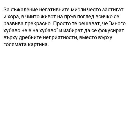
За съжаление негативните мисли често застигат
и хора, в чиито живот на пръв поглед всичко се
развива прекрасно. Просто те решават, че "много
хубаво не е на хубаво" и избират да се фокусират
върху дребните неприятности, вместо върху
голямата картина.