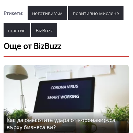
Етикети:
негативизъм
позитивно мислене
щастие
BizBuzz
Още от BizBuzz
Как да омекотите удара от коронавируса
върху бизнеса ви?