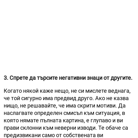
3. Спрете да търсите негативни знаци от другите.
Когато някой каже нещо, не си мислете веднага,
че той сигурно има предвид друго. Ако не казва
нищо, не решавайте, че има скрити мотиви. Да
наслагвате определен смисъл към ситуация, в
която нямате пълната картина, е глупаво и ви
прави склонни към неверни изводи. Те обаче са
предизвикани само от собствената ви