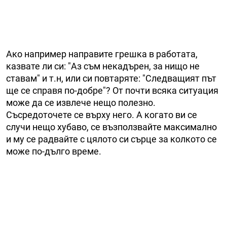
Ако например направите грешка в работата,
казвате ли си: "Аз съм некадърен, за нищо не
ставам" и т.н, или си повтаряте: "Следващият път
ще се справя по-добре"? От почти всяка ситуация
може да се извлече нещо полезно.
Съсредоточете се върху него. А когато ви се
случи нещо хубаво, се възползвайте максимално
и му се радвайте с цялото си сърце за колкото се
може по-дълго време.