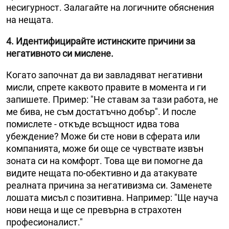
несигурност. Залагайте на логичните обяснения
на нещата.
4. Идентифицирайте истинските причини за
негативното си мислене.
Когато започнат да ви завладяват негативни
мисли, спрете каквото правите в момента и ги
запишете. Пример: "Не ставам за тази работа, не
ме бива, не съм достатъчно добър". И после
помислете - откъде всъщност идва това
убеждение? Може би сте нови в сферата или
компанията, може би още се чувствате извън
зоната си на комфорт. Това ще ви помогне да
видите нещата по-обективно и да атакувате
реалната причина за негативизма си. Заменете
лошата мисъл с позитивна. Например: "Ще науча
нови неща и ще се превърна в страхотен
професионалист."