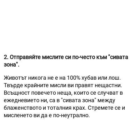
2. Отправяйте мислите си по-често към "сивата
зона".
Животът никога не е на 100% хубав или лош.
Твърде крайните мисли ви правят нещастни.
Всъщност повечето неща, които се случват в
ежедневието ни, са в "сивата зона" между
блаженството и тоталния крах. Стремете се и
мисленето ви да е по-неутрално.