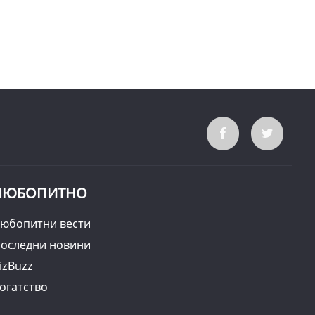
ЛЮБОПИТНО
юбопитни вести
оследни новини
izBuzz
огатство