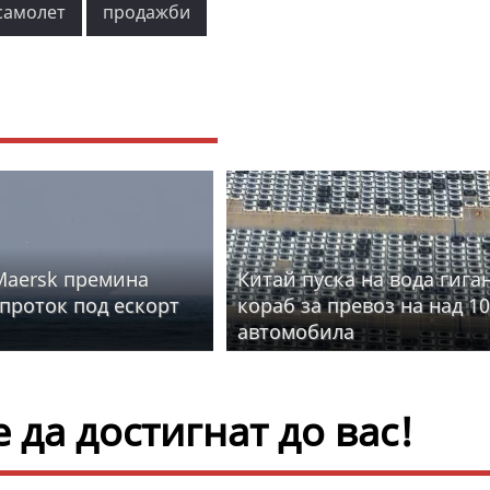
самолет
продажби
Maersk премина
Китай пуска на вода гига
проток под ескорт
кораб за превоз на над 10
автомобила
да достигнат до вас!