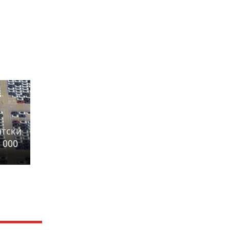
нтски
 000