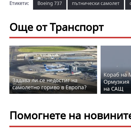
Етикети:
Boeing 737
пътнически самолет
Още от Транспорт
Кораб на 
Задава ли се недостиг на
Ормузкия 
самолетно гориво в Европа?
на САЩ
Помогнете на новините 