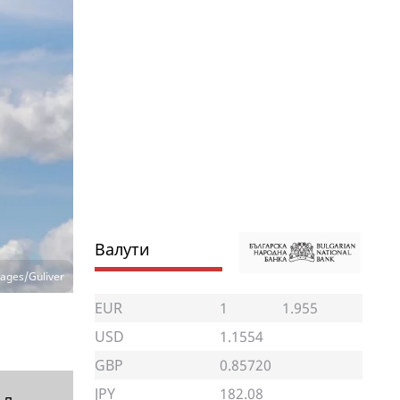
Валути
ages/Guliver
EUR
1
1.955
USD
1.1554
GBP
0.85720
JPY
182.08