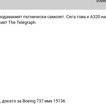
Илия
продаваният пътнически самолет. Сега това е A320 на
ият The Telegraph.
 докато за Boeing 737 има 15136.