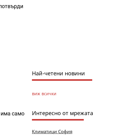
 потвърди
Най-четени новини
виж всички
Интересно от мрежата
и има само
Климатици София