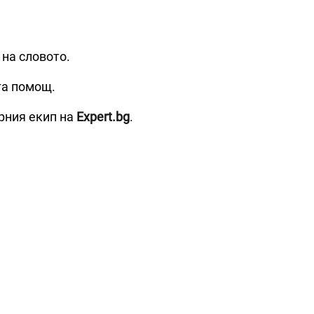
 на словото.
та помощ.
рния екип на
Expert.bg
.