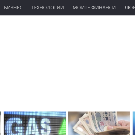
БИЗНЕС
ТЕХНОЛОГИИ
МОИТЕ ФИНАНСИ
ЛЮ