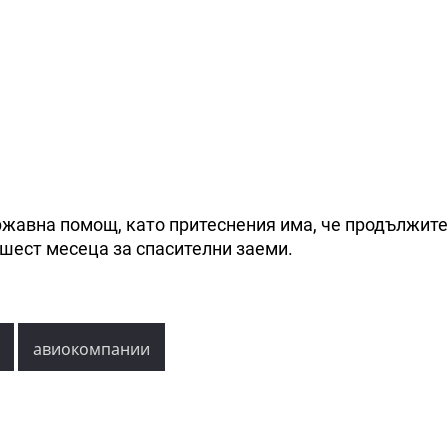
ржавна помощ, като притеснения има, че продължит
шест месеца за спасителни заеми.
авиокомпании