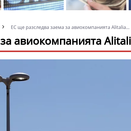
ЕС ще разследва заема за авиокомпанията Alitalia...
за авиокомпанията Alital