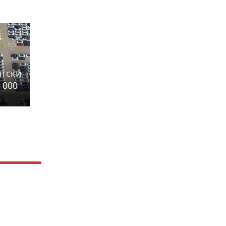
нтски
 000