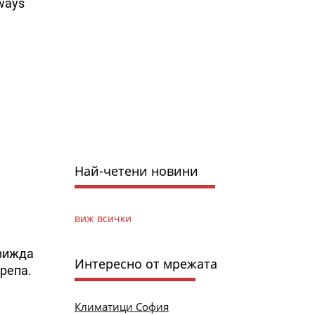
rways
Най-четени новини
виж всички
движда
Интересно от мрежата
репа.
Климатици София