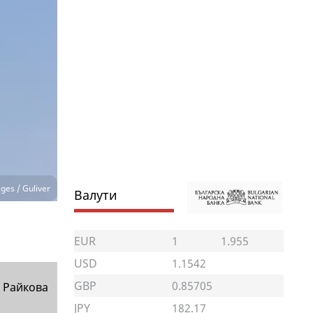
ges / Guliver
Валути
EUR
1
1.955
USD
1.1542
GBP
0.85705
 Райкова
JPY
182.17