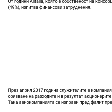
От години Alitalia, която е собственост на консор
(49%), изпитва финансови затруднения.
През април 2017 година служителите в компания
орязване на разходите и в резултат акционерит
Така авиокомпанията се изправи пред фалит пре