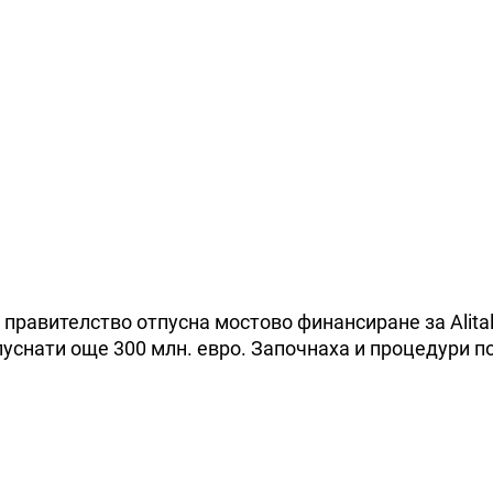
правителство отпусна мостово финансиране за Alital
пуснати още 300 млн. евро. Започнаха и процедури п