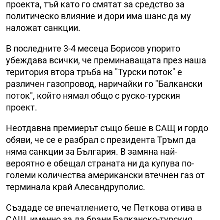
проекта, тъй като го смятат за средство за
политическо влияние и дори има шанс да му
наложат санкции.
В последните 3-4 месеца Борисов упорито
убеждава всички, че преминаващата през наша
територия втора тръба на "Турски поток" е
различен газопровод, наричайки го "Балкански
поток", който нямал общо с руско-турския
проект.
Неотдавна премиерът също беше в САЩ и гордо
обяви, че се е разбрал с президента Тръмп да
няма санкции за България. В замяна най-
вероятно е обещал страната ни да купува по-
големи количества американски втечнен газ от
терминала край Алесандруполис.
Създаде се впечатлението, че Петкова отива в
САЩ, именно за да брани Балканско-турския