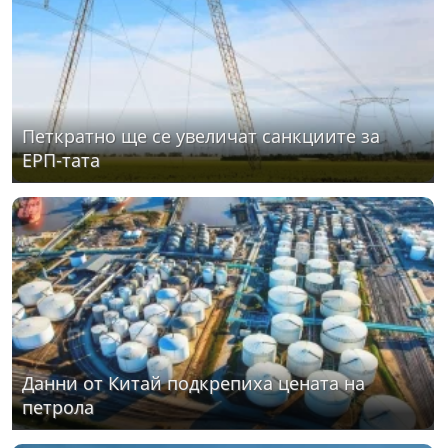
Петкратно ще се увеличат санкциите за
ЕРП-тата
Данни от Китай подкрепиха цената на
петрола