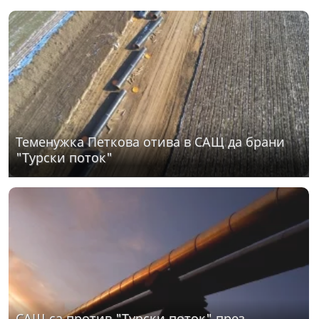
Теменужка Петкова отива в САЩ да брани
"Турски поток"
САЩ са против "Турски поток" през