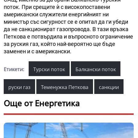
поток. При срещите ѝ с високопоставени
американски служители енергийният ни
министър със сигурност се е опитал да ги убеди
да не санкционират газопровода. В тази връзка
Петкова е потвърдила и въпросното ограничение
за руския газ, който най-вероятно ще бъде
заменен и с американски.
Етикети:
Турски поток
Балкански поток
руски газ
Теменужка Петкова
санкции
Още от Енергетика