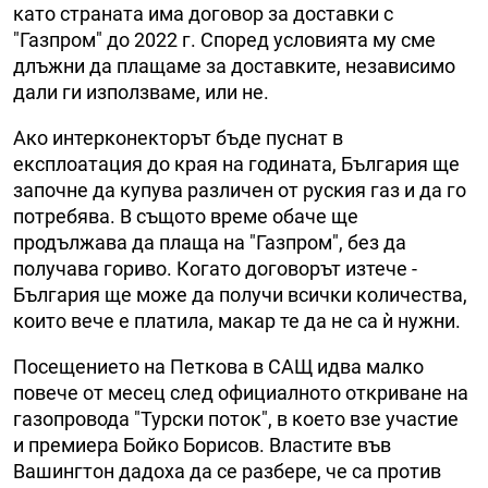
като страната има договор за доставки с
"Газпром" до 2022 г. Според условията му сме
длъжни да плащаме за доставките, независимо
дали ги използваме, или не.
Ако интерконекторът бъде пуснат в
експлоатация до края на годината, България ще
започне да купува различен от руския газ и да го
потребява. В същото време обаче ще
продължава да плаща на "Газпром", без да
получава гориво. Когато договорът изтече -
България ще може да получи всички количества,
които вече е платила, макар те да не са ѝ нужни.
Посещението на Петкова в САЩ идва малко
повече от месец след официалното откриване на
газопровода "Турски поток", в което взе участие
и премиера Бойко Борисов. Властите във
Вашингтон дадоха да се разбере, че са против