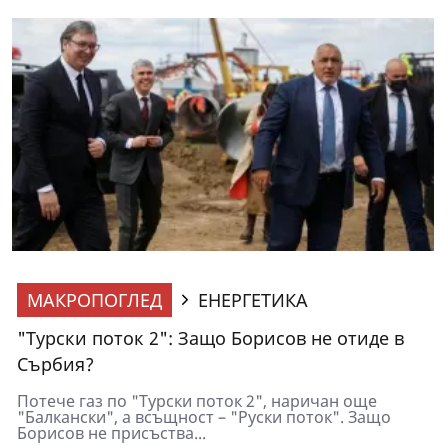
МАКРОПОГЛЕД
ЕНЕРГЕТИКА
"Турски поток 2": Защо Борисов не отиде в
Сърбия?
Потече газ по "Турски поток 2", наричан още
"Балкански", а всъщност – "Руски поток". Защо
Борисов не присъства...