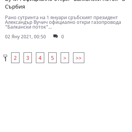
Сърбия
Рано сутринта на 1 януари сръбският президент
Александър Вучич официално откри газопровода
"Балкански поток"...
02 Яну 2021, 00:50
0
2
3
4
5
>
>>
1