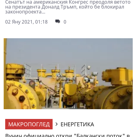
Сенатът на американския Конгрес преодоля ветото
на президента Доналд Тръмп, който бе блокирал
законопроекта...
02 Яну 2021, 01:18
0
МАКРОПОГЛЕД
ЕНЕРГЕТИКА
Вучич официално откри "Балкански поток" в