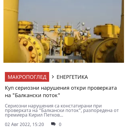
МАКРОПОГЛЕД
ЕНЕРГЕТИКА
Куп сериозни нарушения откри проверката
на "Балкански поток"
Сериозни нарушения са констатирани при
проверката на "Балкански поток", разпоредена от
премиера Кирил Петков...
02 Авг 2022, 15:20
0