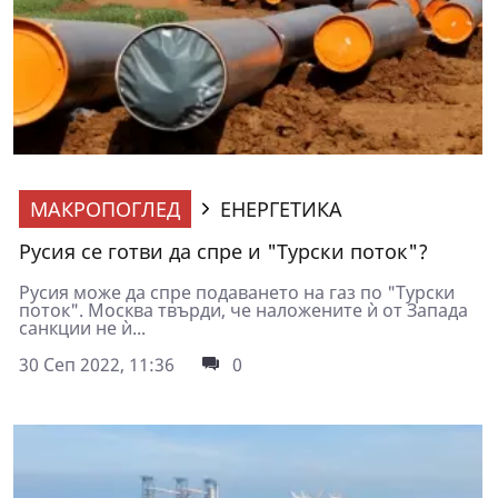
МАКРОПОГЛЕД
ЕНЕРГЕТИКА
Русия се готви да спре и "Турски поток"?
Русия може да спре подаването на газ по "Турски
поток". Москва твърди, че наложените ѝ от Запада
санкции не ѝ...
30 Сеп 2022, 11:36
0