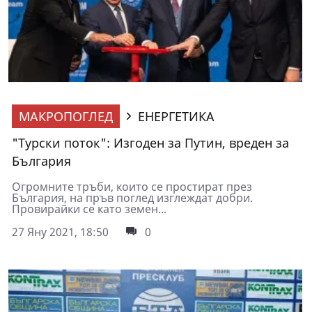
МАКРОПОГЛЕД
ЕНЕРГЕТИКА
"Турски поток": Изгоден за Путин, вреден за
България
Огромните тръби, които се простират през
България, на пръв поглед изглеждат добри.
Провирайки се като земен...
27 Яну 2021, 18:50
0