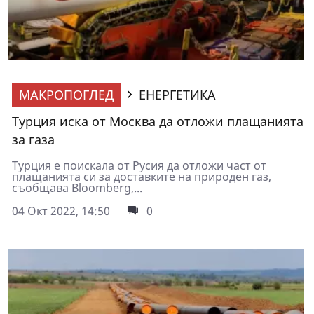
МАКРОПОГЛЕД
ЕНЕРГЕТИКА
Турция иска от Москва да отложи плащанията
за газа
Турция е поискала от Русия да отложи част от
плащанията си за доставките на природен газ,
съобщава Bloomberg,...
04 Окт 2022, 14:50
0