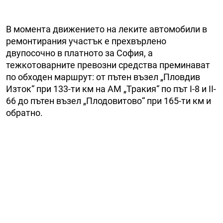
В момента движението на леките автомобили в
ремонтирания участък е прехвърлено
двупосочно в платното за София, а
тежкотоварните превозни средства преминават
по обходен маршрут: от пътен възел „Пловдив
Изток“ при 133-ти км на АМ „Тракия“ по път I-8 и II-
66 до пътен възел „Плодовитово“ при 165-ти км и
обратно.