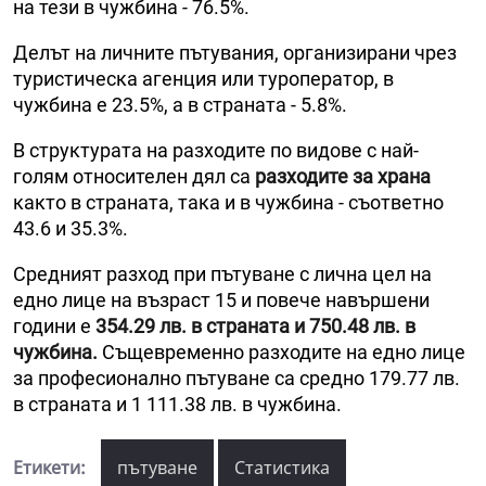
на тези в чужбина - 76.5%.
Делът на личните пътувания, организирани чрез
туристическа агенция или туроператор, в
чужбина е 23.5%, а в страната - 5.8%.
В структурата на разходите по видове с най-
голям относителен дял са
разходите за храна
както в страната, така и в чужбина - съответно
43.6 и 35.3%.
Средният разход при пътуване с лична цел на
едно лице на възраст 15 и повече навършени
години е
354.29 лв. в страната и 750.48 лв. в
чужбина.
Същевременно разходите на едно лице
за професионално пътуване са средно 179.77 лв.
в страната и 1 111.38 лв. в чужбина.
Етикети:
пътуване
Статистика