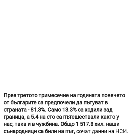
През третото тримесечие на годината повечето
от българите са предпочели да пътуват в
страната - 81.3%. Само 13.3% са ходили зад
граница, а 5.4 на сто са пътешествали както у
нас, така и в чужбина. Общо 1 517.8 хил. наши
сънародници са били на път,
сочат данни на НСИ.