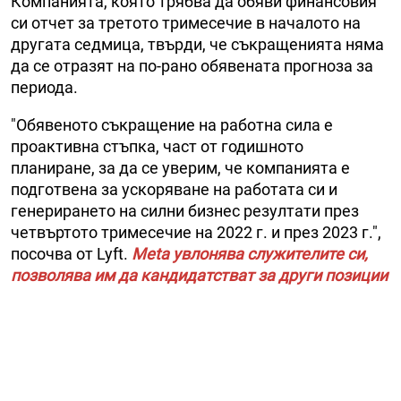
Компанията, която трябва да обяви финансовия
си отчет за третото тримесечие в началото на
другата седмица, твърди, че съкращенията няма
да се отразят на по-рано обявената прогноза за
периода.
"Обявеното съкращение на работна сила е
проактивна стъпка, част от годишното
планиране, за да се уверим, че компанията е
подготвена за ускоряване на работата си и
генерирането на силни бизнес резултати през
четвъртото тримесечие на 2022 г. и през 2023 г.",
посочва от Lyft.
Meta увлонява служителите си,
позволява им да кандидатстват за други позиции