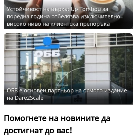
Устойчивост на върха: Up Tombou за
поредна година отбелязва изключително
високо ниво на клиентска препоръка
ОББ е основен партньор на осмото издание
на Dare2Scale
Помогнете на новините да
достигнат до вас!