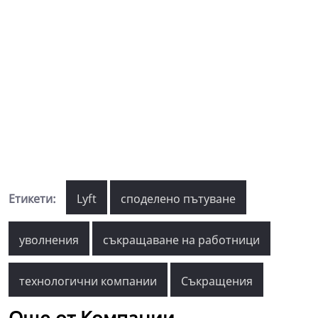
Етикети:
Lyft
споделено пътуване
уволнения
съкращаване на работници
технологични компании
Съкращения
Още от Компании