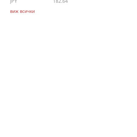
JPY
182.64
виж всички