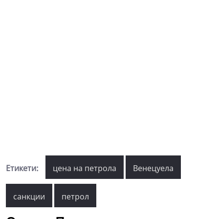
Етикети:
цена на петрола
Венецуела
санкции
петрол