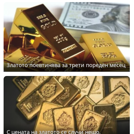
Златото поевтинява за трети пореден месец
С цената на златото се случи нещо,