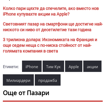
Колко пари щяхте да спечелите, ако вместо нов
iPhone купувахте акции на Apple?
Световният пазар на смартфони ще достигне най-
ниското си ниво от десетилетие тази година
3 трилиона долара: Икономиката на Франция и
още седем неща с по-ниска стойност от най-
голямата компания в света
Етикети:
iPhone
Тим Кук
Apple
акции
Милиардери
продажба
Още от Пазари