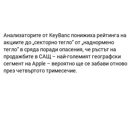
Анализаторите от KeyBanc понижиха рейтинга на
акциите до „секторно тегло“ от „наднормено
тегло“ в сряда поради опасения, че ръстът на
продажбите в САЩ – най-големият географски
сегмент на Apple – вероятно ще се забави отново
през четвъртото тримесечие.